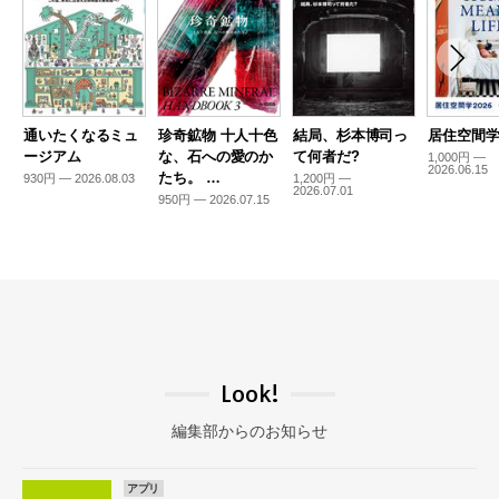
通いたくなるミュ
珍奇鉱物 十人十色
結局、杉本博司っ
居住空間学2
ージアム
な、石への愛のか
て何者だ?
1,000円 —
2026.06.15
たち。 …
930円 — 2026.08.03
1,200円 —
2026.07.01
950円 — 2026.07.15
Look!
編集部からのお知らせ
アプリ