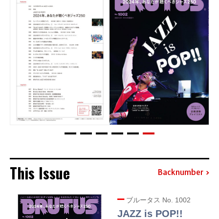
This Issue
Backnumber
ブルータス No. 1002
JAZZ is POP!!