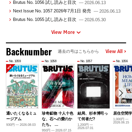
Brutus No. 1056 試し読みと目次
— 2026.06.13
Next Issue No. 1057 2026年7月1日 発売
— 2026.06.13
Brutus No. 1055 試し読みと目次
— 2026.05.30
View More
Backnumber
View All
過去の号はこちらから
No. 1059
No. 1058
No. 1057
No. 1056
通いたくなるミュ
珍奇鉱物 十人十色
結局、杉本博司っ
居住空間学2
ージアム
な、石への愛のか
て何者だ?
1,000円 —
2026.06.15
たち。 …
930円 — 2026.08.03
1,200円 —
2026.07.01
950円 — 2026.07.15