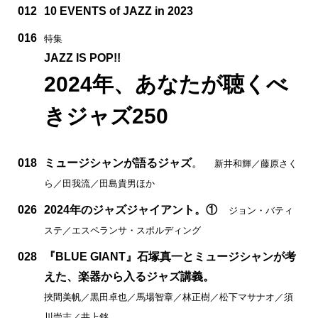
012
10 EVENTS of JAZZ in 2023
016
特集
JAZZ IS POP!!
2024年、あなたが聴くべ
きジャズ250
018
ミュージシャンが語るジャズ
。
新井和輝／藤原さく
ら／田我流／田島貴男ほか
026
2024年のジャズジャイアント。①
ジョン・バティ
ステ／エスペランサ・スポルディング
028
『BLUE GIANT』石塚真一とミュージシャンが考
えた、楽器から入るジャズ講義。
挾間美帆／黒田卓也／馬場智章／林正樹／松下マサナオ／須
川崇志／井上銘