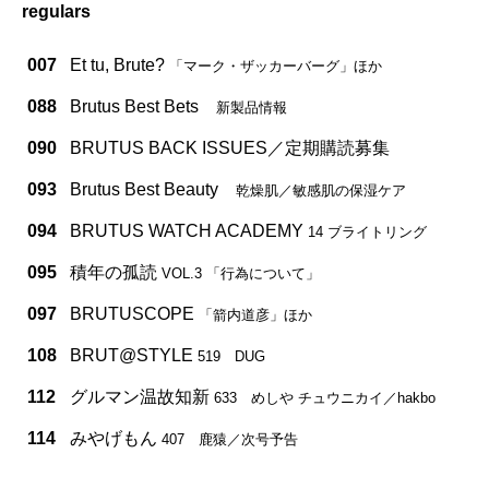
regulars
007
Et tu, Brute?
「マーク・ザッカーバーグ」ほか
088
Brutus Best Bets
新製品情報
090
BRUTUS BACK ISSUES／定期購読募集
093
Brutus Best Beauty
乾燥肌／敏感肌の保湿ケア
094
BRUTUS WATCH ACADEMY
14 ブライトリング
095
積年の孤読
VOL.3 「行為について」
097
BRUTUSCOPE
「箭内道彦」ほか
108
BRUT@STYLE
519 DUG
112
グルマン温故知新
633 めしや チュウニカイ／hakbo
114
みやげもん
407 鹿猿／次号予告