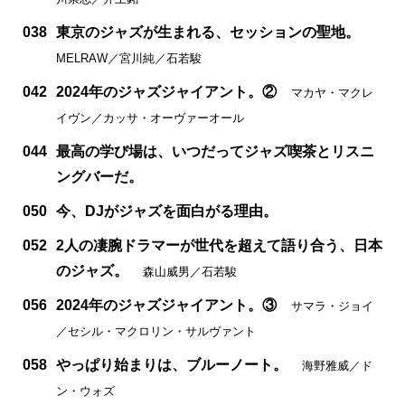
038
東京のジャズが生まれる、セッションの聖地。
MELRAW／宮川純／石若駿
042
2024年のジャズジャイアント。②
マカヤ・マクレ
イヴン／カッサ・オーヴァーオール
044
最高の学び場は、いつだってジャズ喫茶とリスニ
ングバーだ。
050
今、DJがジャズを面白がる理由。
052
2人の凄腕ドラマーが世代を超えて語り合う、日本
のジャズ。
森山威男／石若駿
056
2024年のジャズジャイアント。③
サマラ・ジョイ
／セシル・マクロリン・サルヴァント
058
やっぱり始まりは、ブルーノート。
海野雅威／ド
ン・ウォズ