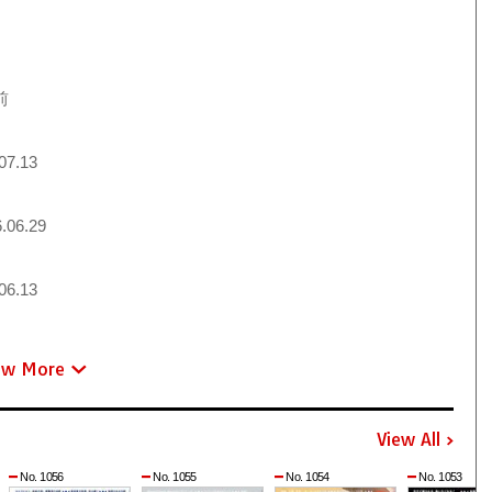
前
07.13
.06.29
06.13
ew More
View All
No. 1056
No. 1055
No. 1054
No. 1053