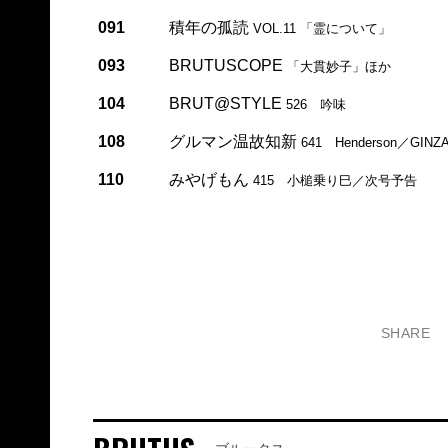
091
積年の孤読
VOL.11 「霊について」
093
BRUTUSCOPE
「大貫妙子」ほか
104
BRUT@STYLE
526 吟味
108
グルマン温故知新
641 Henderson／GINZ
110
みやげもん
415 小槌乗り巳／次号予告
SHARE