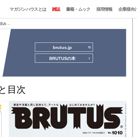
マガジンハウスとは
雑誌
書籍・ムック
採用情報
企業様向
試し読み …
brutus.jp
BRUTUSの本
読みと目次