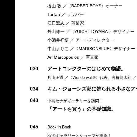
樅山 敦 ／〈BARBER BOYS〉オーナー
TaiTan ／ ラッパー
江口宏志 ／ 蒸留家
外山雄一 ／〈YUICHI TOYAMA.〉デザイナー
小酒井祥悟 ／ アートディレクター
中山まりこ ／〈MADISONBLUE〉デザイナー
Ari Marcopoulos ／ 写真家
030
アートコレクターのはじめて物語。
片山正通 ／〈Wonderwall®〉代表、高橋龍太郎 
034
キム・ジョーンズ邸に飾られる小さなア
040
中島セナがギャラリーを訪問！
「アートを買う」の基礎知識。
045
Book in Book
37のギャラリーとショップが推薦！