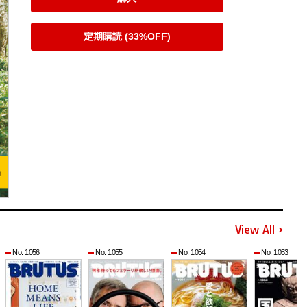
定期購読 (33%OFF)
View All
No. 1056
No. 1055
No. 1054
No. 1053