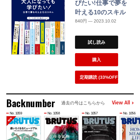
びたい!仕事で夢を
叶える10のスキル
840円 — 2023.10.02
試し読み
購入
定期購読 (33%OFF)
Backnumber
View All
過去の号はこちらから
No. 1059
No. 1058
No. 1057
No. 1056