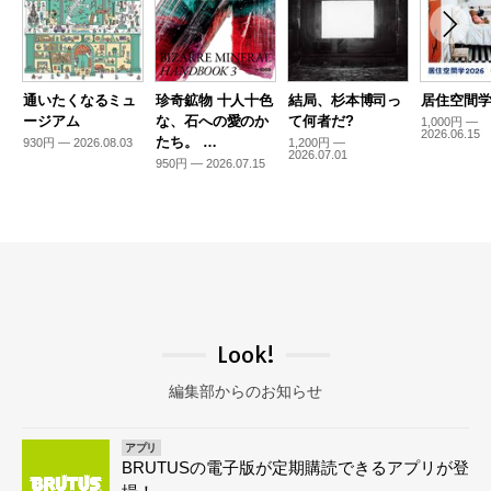
通いたくなるミュ
珍奇鉱物 十人十色
結局、杉本博司っ
居住空間学2
ージアム
な、石への愛のか
て何者だ?
1,000円 —
2026.06.15
たち。 …
930円 — 2026.08.03
1,200円 —
2026.07.01
950円 — 2026.07.15
Look!
編集部からのお知らせ
アプリ
BRUTUSの電子版が定期購読できるアプリが登