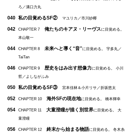
ろ／溝口力丸
040
私の目覚めるSF②
マユリカ／市川紗椰
042
俺たちのキアヌ・リーヴス
CHAPTER 7
に目覚める。
本山敬一
044
未来へと導く“音”
CHAPTER 8
に目覚める。 宇多丸／
TaiTan
046
歴史をはみ出す想像力
CHAPTER 9
に目覚める。 小川
哲／よしながふみ
050
私の目覚めるSF③
宮本佳林＆小片リサ／折坂悠太
052
海外SFの現在地
CHAPTER 10
に目覚める。 橋本輝幸
054
大童澄瞳が描く別世界
CHAPTER 11
に目覚める。 大
童澄瞳
056
終末から始まる物語
CHAPTER 12
に目覚める。 冬木糸