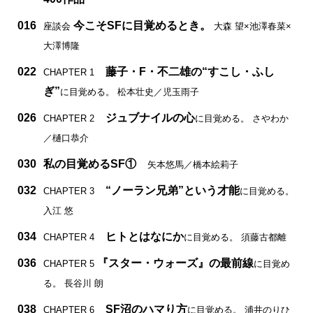
016
今こそSFに目覚めるとき。
座談会
大森 望×池澤春菜×
大澤博隆
022
藤子・F・不二雄の“すこし・ふし
CHAPTER 1
ぎ”
に目覚める。 松本壮史／児玉雨子
026
ジュブナイルの心
CHAPTER 2
に目覚める。 さやわか
／樋口恭介
030
私の目覚めるSF①
矢本悠馬／橋本絵莉子
032
“ノーラン兄弟”という才能
CHAPTER 3
に目覚める。
入江 悠
034
ヒトとはなにか
CHAPTER 4
に目覚める。 須藤古都離
036
『スター・ウォーズ』の最前線
CHAPTER 5
に目覚め
る。 長谷川 朗
038
SF沼のハマり方
CHAPTER 6
に目覚める。 浦井のりひ