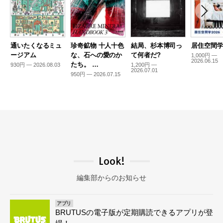
通いたくなるミュ
珍奇鉱物 十人十色
結局、杉本博司っ
居住空間学2
ージアム
な、石への愛のか
て何者だ?
1,000円 —
2026.06.15
たち。 …
930円 — 2026.08.03
1,200円 —
2026.07.01
950円 — 2026.07.15
Look!
編集部からのお知らせ
アプリ
BRUTUSの電子版が定期購読できるアプリが登