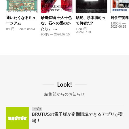
通いたくなるミュ
珍奇鉱物 十人十色
結局、杉本博司っ
居住空間学2
ージアム
な、石への愛のか
て何者だ?
1,000円 —
2026.06.15
たち。 …
930円 — 2026.08.03
1,200円 —
2026.07.01
950円 — 2026.07.15
Look!
編集部からのお知らせ
アプリ
BRUTUSの電子版が定期購読できるアプリが登
場！