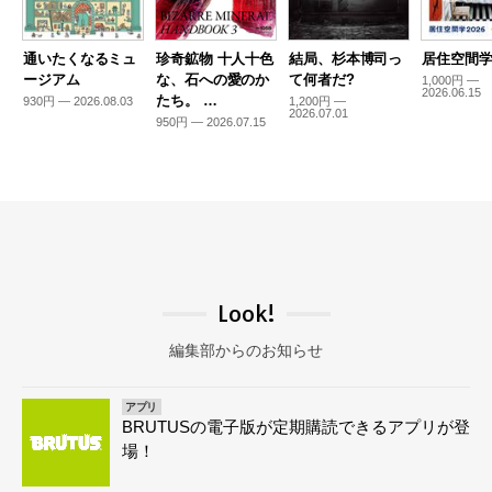
通いたくなるミュ
珍奇鉱物 十人十色
結局、杉本博司っ
居住空間学2
ージアム
な、石への愛のか
て何者だ?
1,000円 —
2026.06.15
たち。 …
930円 — 2026.08.03
1,200円 —
2026.07.01
950円 — 2026.07.15
Look!
編集部からのお知らせ
アプリ
BRUTUSの電子版が定期購読できるアプリが登
場！