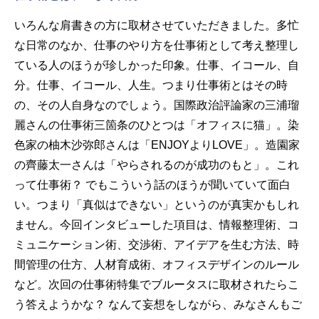
いろんな肩書きの方に取材させていただきました。多忙
な日常のなか、仕事のやり方を仕事術として考え整理し
ている人のほうが珍しかった印象。仕事、イコール、自
分。仕事、イコール、人生。つまり仕事術とはその時
の、その人自身なのでしょう。国際政治評論家の三浦瑠
麗さんの仕事術三箇条のひとつは「オフィスに猫」。染
色家の柚木沙弥郎さんは「ENJOYよりLOVE」。造園家
の齊藤太一さんは「やらされるのが成功のもと」。これ
って仕事術？ でもこういう話のほうが聞いていて面白
い。つまり「真似はできない」というのが真実かもしれ
ません。今回インタビューした項目は、情報整理術、コ
ミュニケーション術、交渉術、アイデアを生む方法、時
間管理の仕方、人材育成術、オフィスデザインのルール
など。次回の仕事術特集でブルータスに取材されたらこ
う答えようかな？ なんて妄想をしながら、みなさんもご