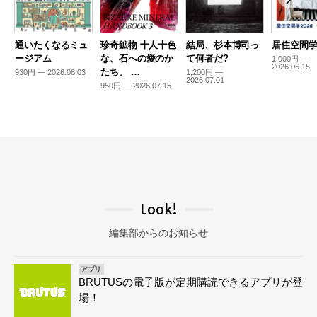
通いたくなるミュ
珍奇鉱物 十人十色
結局、杉本博司っ
居住空間学2
ージアム
な、石への愛のか
て何者だ?
1,000円 —
2026.06.15
たち。 …
930円 — 2026.08.03
1,200円 —
2026.07.01
950円 — 2026.07.15
Look!
編集部からのお知らせ
アプリ
BRUTUSの電子版が定期購読できるアプリが登
場！