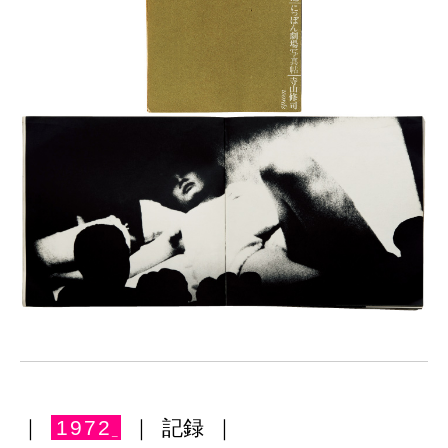
｜
1972
｜
記録
｜
_