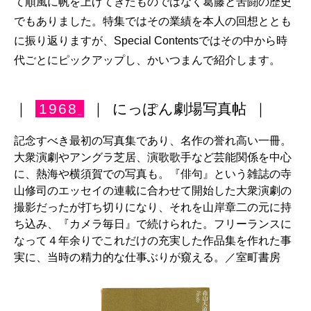
て順風に帆を上げてきたものではなく葛藤と苦闘の歴史
でもありました。特集ではその業績を本人の回想ととも
に振り返りますが、Special Contentsではその中から時
代ごとにピックアップし、かいつまんで紹介します。
｜
1968
｜
にっぽん劇場写真帖
｜
_
記念すべき最初の写真集であり、名作の誉れ高い一冊。
大衆演劇やアングラ芝居、演歌歌手など芸能関係を中心
に、熱海や横須賀での写真も。『俳句』という雑誌の寺
山修司のエッセイの連載に合わせて開始した大衆演劇の
撮影だったが打ち切りになり、それを山岸章二の元に持
ち込み、『カメラ毎日』で続けられた。フリーランスに
なって４年余りでこれだけの充実した作品集を作れた事
実に、当時の精力的な仕事ぶりが窺える。／室町書房