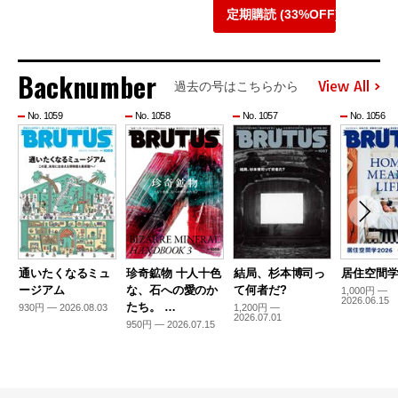
定期購読 (33%OFF)
Backnumber
View All
過去の号はこちらから
No. 1059
No. 1058
No. 1057
No. 1056
通いたくなるミュ
珍奇鉱物 十人十色
結局、杉本博司っ
居住空間学2
ージアム
な、石への愛のか
て何者だ?
1,000円 —
2026.06.15
たち。 …
930円 — 2026.08.03
1,200円 —
2026.07.01
950円 — 2026.07.15