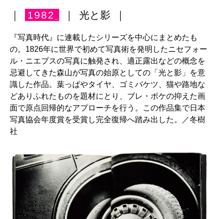
｜
1982
｜
光と影
｜
_
『写真時代』に連載したシリーズを中心にまとめたも
の。1826年に世界で初めて写真術を発明したニセフォー
ル・ニエプスの写真に触発され、適正露出などの概念を
忌避してきた森山が写真の始原としての「光と影」を意
識した作品。葉っぱやタイヤ、ゴミバケツ、猫や路地な
どありふれたものを題材にとり、ブレ・ボケの抑えた画
面で原点回帰的なアプローチを行う。この作品集で日本
写真協会年度賞を受賞し完全復帰へ踏み出した。／冬樹
社