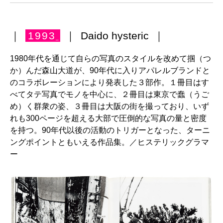
｜
1993
｜
Daido hysteric
｜
_
1980年代を通じて自らの写真のスタイルを改めて掴（つ
か）んだ森山大道が、90年代に入りアパレルブランドと
のコラボレーションにより発表した３部作。１冊目はす
べてタテ写真でモノを中心に、２冊目は東京で蠢（うご
め）く群衆の姿、３冊目は大阪の街を撮っており、いず
れも300ページを超える大部で圧倒的な写真の量と密度
を持つ。90年代以後の活動のトリガーとなった、ターニ
ングポイントともいえる作品集。／ヒステリックグラマ
ー