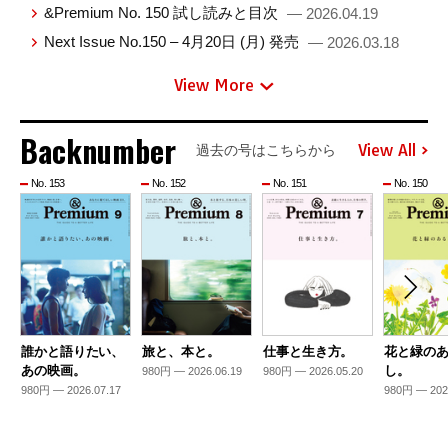
&Premium No. 150 試し読みと目次
— 2026.04.19
Next Issue No.150 – 4月20日 (月) 発売
— 2026.03.18
View More
Backnumber
View All
過去の号はこちらから
No. 153
No. 152
No. 151
No. 150
誰かと語りたい、
旅と、本と。
仕事と生き方。
花と緑の
あの映画。
し。
980円 — 2026.06.19
980円 — 2026.05.20
980円 — 2026.07.17
980円 — 202