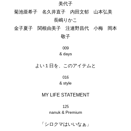
美代子
菊池亜希子 名久井直子 内田文郁 山本弘美
長嶋りかこ
金子夏子 関根由美子 注連野昌代 小梅 岡本
敬子
009
& days
よい１日を、このアイテムと
016
& style
MY LIFE STATEMENT
125
nanuk & Premium
「シロクマはいいなぁ」