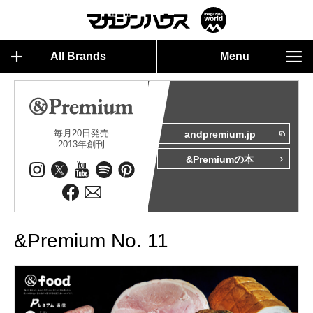
All Brands
Menu
毎月20日発売
andpremium.jp
2013年創刊
&Premiumの本
&Premium No. 11