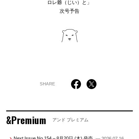
ロレ爺（じい）と」
次号予告
SHARE
&Premium
アンド プレミアム
Next Issue No.154 – 8月20日 (木) 発売
— 2026.07.16