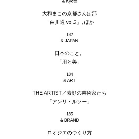
& Kyoto
大和まこの京都さんぽ部
「白川通 vol.2」, ほか
182
& JAPAN
日本のこと。
「用と美」
184
& ART
THE ARTIST／素顔の芸術家たち
「アンリ・ルソー」
185
& BRAND
ロオジエのつくり方