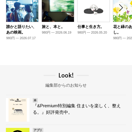
誰かと語りたい、
旅と、本と。
仕事と生き方。
花と緑の
あの映画。
し。
980円 — 2026.06.19
980円 — 2026.05.20
980円 — 2026.07.17
980円 — 202
Look!
編集部からのお知らせ
本
『&Premium特別編集 住まいを楽しく、整え
る。』好評発売中。
アプリ