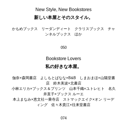
New Style, New Bookstores
新しい本屋とそのスタイル。
かもめブックス リーダンディート クラリスブックス チャ
ンネルブックス ほか
050
Bookstore Lovers
私の好きな本屋。
伽奈×森岡書店 よしもとばなな×B&B しまおまほ×山陽堂書
店 鈴木美波×北書店
小林エリカ×ブックス＆プリンツ 山本千織×ユトレヒト 名久
井直子×ブックス ルーエ
本上まなみ×恵文社一乗寺店 ストマックエイク×オン リーデ
ィング 佐々木貴江×往来堂書店
074