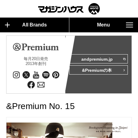
All Brands
Menu
毎月20日発売
andpremium.jp
2013年創刊
&Premiumの本
&Premium No. 15