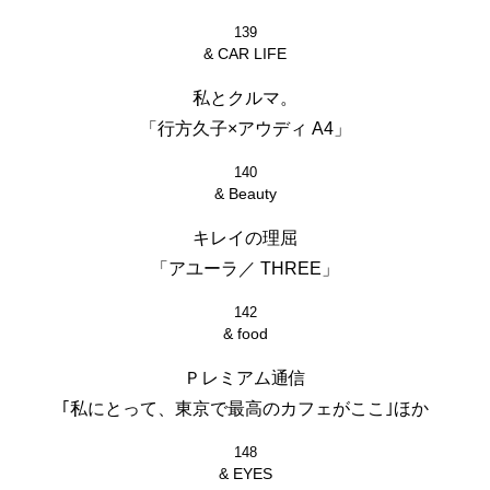
139
& CAR LIFE
私とクルマ。
「行方久子×アウディ A4」
140
& Beauty
キレイの理屈
「アユーラ／ THREE」
142
& food
Ｐレミアム通信
｢私にとって、東京で最高のカフェがここ｣ほか
148
& EYES