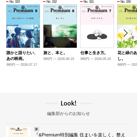
No. 153
No. 152
No. 151
No. 150
誰かと語りたい、
旅と、本と。
仕事と生き方。
花と緑の
あの映画。
し。
980円 — 2026.06.19
980円 — 2026.05.20
980円 — 2026.07.17
980円 — 202
Look!
編集部からのお知らせ
本
『&Premium特別編集 住まいを楽しく、整え