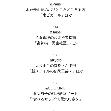
&Paris
木戸美由紀のパリところどころ案内
「南ピガール」ほか
144
&Taipei
片倉真理の台北漫遊指南
「富錦街・民生社區」ほか
150
&Kyoto
大和まこの京都さんぽ部
「新スタイルの伝統工芸２」ほか
156
&COOKING
渡辺有子の料理教室ノート
「”食べるサラダ”で元気な春を」