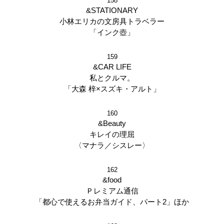
158
&STATIONARY
小林エリカの文房具トラベラー
「インク壺」
159
&CAR LIFE
私とクルマ。
「大森 梓×スズキ・アルト」
160
&Beauty
キレイの理屈
〈マナラ／シスレー〉
162
&food
Ｐレミアム通信
「都心で使えるお弁当ガイド、パート2」ほか