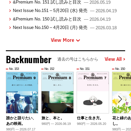
&Premium No. 151 試し読みと目次
— 2026.05.19
Next Issue No.151 – 5月20日 (水) 発売
— 2026.04.19
&Premium No. 150 試し読みと目次
— 2026.04.19
Next Issue No.150 – 4月20日 (月) 発売
— 2026.03.18
View More
Backnumber
View All
過去の号はこちらから
No. 153
No. 152
No. 151
No. 150
誰かと語りたい、
旅と、本と。
仕事と生き方。
花と緑の
あの映画。
し。
980円 — 2026.06.19
980円 — 2026.05.20
980円 — 2026.07.17
980円 — 202