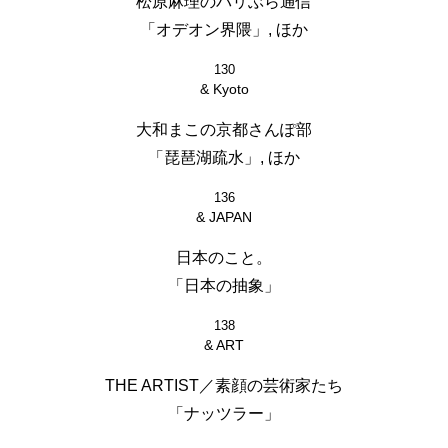
松原麻理のパリぶら通信
「オデオン界隈」, ほか
130
& Kyoto
大和まこの京都さんぽ部
「琵琶湖疏水」, ほか
136
& JAPAN
日本のこと。
「日本の抽象」
138
& ART
THE ARTIST／素顔の芸術家たち
「ナッツラー」