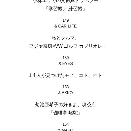
小林エリカの文房具トラベラー
「学習帳／ 練習帳」
149
& CAR LIFE
私とクルマ。
「フジヤ奈穂×VW ゴルフ カブリオレ」
150
& EYES
1 4 人が見つけたモノ、コト、ヒト
153
& AKKO
菊池亜希子の好きよ、喫茶店
「珈琲亭 駱駝」
154
& MAKO