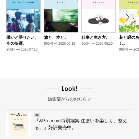
誰かと語りたい、
旅と、本と。
仕事と生き方。
花と緑の
あの映画。
し。
980円 — 2026.06.19
980円 — 2026.05.20
980円 — 2026.07.17
980円 — 202
Look!
編集部からのお知らせ
本
『&Premium特別編集 住まいを楽しく、整え
る。』好評発売中。