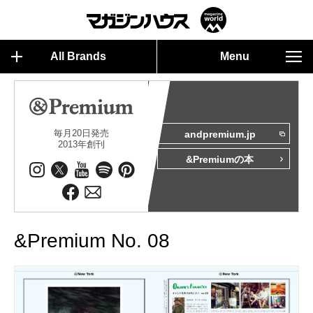
All Brands
Menu
毎月20日発売
andpremium.jp
2013年創刊
&Premiumの本
&Premium No. 08