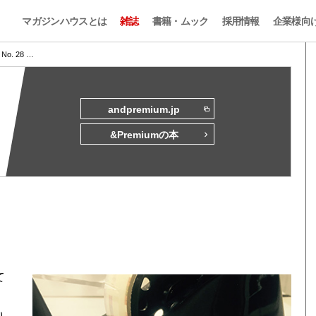
マガジンハウスとは
雑誌
書籍・ムック
採用情報
企業様向
s No. 28 …
andpremium.jp
&Premiumの本
て