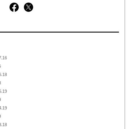
7.16
6
6.18
8
5.19
9
4.19
9
3.18