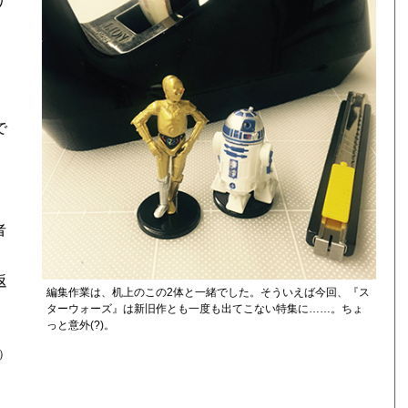
り
で
者
返
編集作業は、机上のこの2体と一緒でした。そういえば今回、『ス
ターウォーズ』は新旧作とも一度も出てこない特集に……。ちょ
っと意外(?)。
）