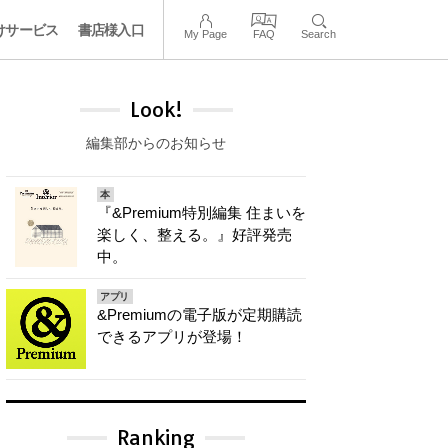
けサービス
書店様入口
My Page
FAQ
Search
Look!
編集部からのお知らせ
本
『&Premium特別編集 住まいを
楽しく、整える。』好評発売
中。
アプリ
&Premiumの電子版が定期購読
できるアプリが登場！
Ranking