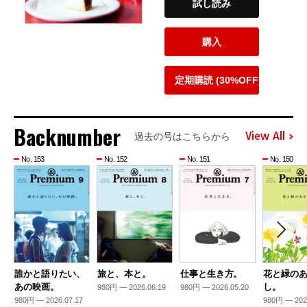
試し読み
購入
定期購読 (30%OFF)
Backnumber
View All
過去の号はこちらから
No. 153
No. 152
No. 151
No. 150
誰かと語りたい、
旅と、本と。
仕事と生き方。
花と緑の
あの映画。
し。
980円 — 2026.06.19
980円 — 2026.05.20
980円 — 2026.07.17
980円 — 202