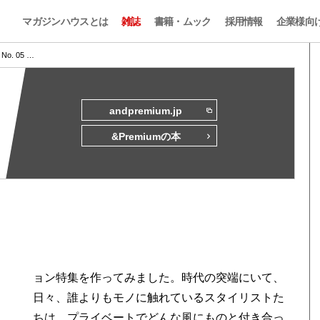
マガジンハウスとは
雑誌
書籍・ムック
採用情報
企業様向
s No. 05 …
andpremium.jp
&Premiumの本
ョン特集を作ってみました。時代の突端にいて、
日々、誰よりもモノに触れているスタイリストた
ちは、プライベートでどんな風にものと付き合っ