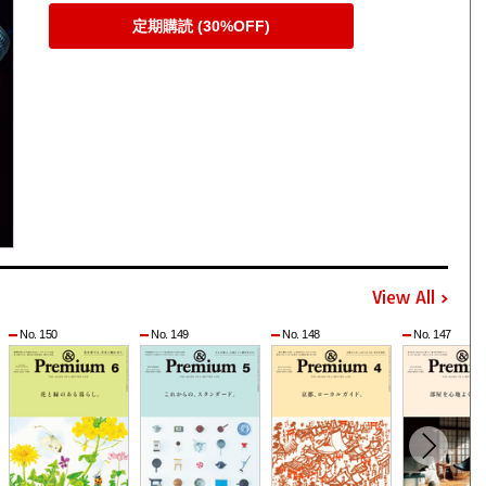
定期購読 (30%OFF)
View All
No. 150
No. 149
No. 148
No. 147