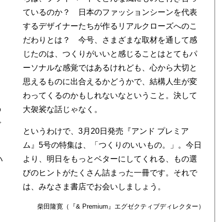
ているのか？ 日本のファッションシーンを代表
するデザイナーたちが作るリアルクローズへのこ
だわりとは？ 今号、さまざまな取材を通して感
じたのは、つくりがいいと感じることはとてもパ
ーソナルな感覚ではあるけれども、心から大切と
思えるものに出合えるかどうかで、結構人生が変
わってくるのかもしれないなということ。決して
の
大袈裟な話じゃなく。
で
というわけで、3月20日発売『アンド プレミア
ム』5号の特集は、「つくりのいいもの。」。今日
ハ
より、明日をもっとベターにしてくれる、もの選
り
びのヒントがたくさん詰まった一冊です。それで
は、みなさま書店でお会いしましょう。
柴田隆寛（『& Premium』エグゼクティブディレクター）