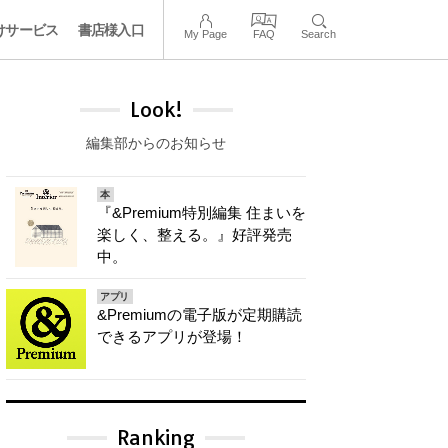
けサービス
書店様入口
My Page
FAQ
Search
Look!
編集部からのお知らせ
本
『&Premium特別編集 住まいを
楽しく、整える。』好評発売
中。
アプリ
&Premiumの電子版が定期購読
できるアプリが登場！
Ranking