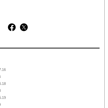
7.16
6
6.18
8
5.19
9