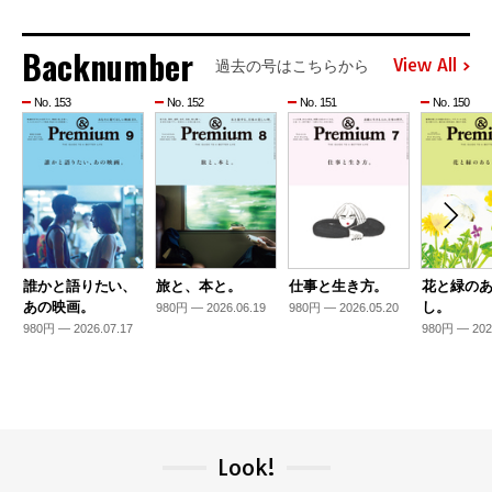
Backnumber
View All
過去の号はこちらから
No. 153
No. 152
No. 151
No. 150
誰かと語りたい、
旅と、本と。
仕事と生き方。
花と緑の
あの映画。
し。
980円 — 2026.06.19
980円 — 2026.05.20
980円 — 2026.07.17
980円 — 202
Look!