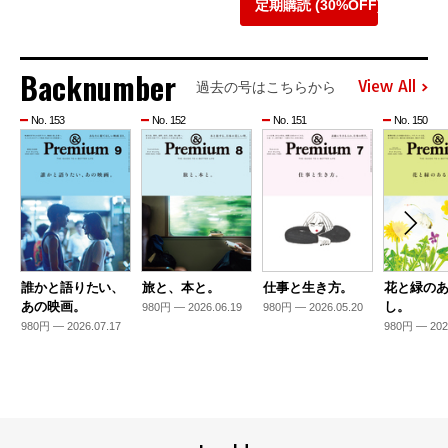
定期購読 (30%OFF)
Backnumber
View All
過去の号はこちらから
No. 153
No. 152
No. 151
No. 150
誰かと語りたい、
旅と、本と。
仕事と生き方。
花と緑の
あの映画。
し。
980円 — 2026.06.19
980円 — 2026.05.20
980円 — 2026.07.17
980円 — 202