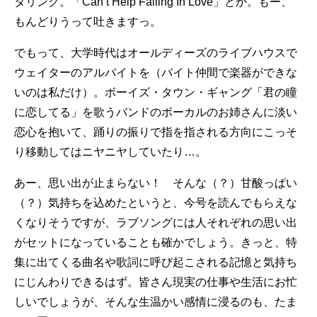
タリング。「Can’t Help Falling In Love」とか。もー、
もんどりうって吐きますっ。
でもって、大学時代はオールディーズのライブハウスで
ウェイターのアルバイトを（バイト仲間で楽器ができな
いのは私だけ）。ボーイズ・タウン・ギャング「君の瞳
に恋してる」を歌うバンドのボーカルのお姉さんに淡い
恋心を抱いて、踊りの振りで指を指される方向にこっそ
り移動してはニヤニヤしていたり…。
あー、思い出が止まらない！ そんな（？）甘酸っぱい
（？）気持ちを込めたというと、今号を読んでもらえな
くなりそうですが、ラブソングには人それぞれの思い出
がセットになっていることも確かでしょう。きっと、特
集に出てくる曲名や歌詞に呼び起こされる記憶と気持ち
にじんわりできるはず。皆さん現実の仕事や生活にお忙
しいでしょうが、そんな生温かい感情に浸るのも、たま