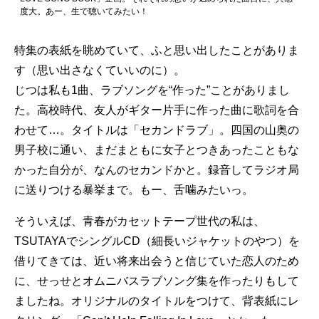
度大。あー、生で聴いてみたい！
特集の表紙を眺めていて、ふと思い出したことがありま
す（思い出さなくていいのに）。
じつは私も1曲、ラブソングを“作った”ことがありまし
た。高校時代、友人がギター片手に作った曲に歌詞を合
わせて…。タイトルは「セカンドラブ」。四国の山奥の
男子校に通い、まだまともに女子とつきあったこともな
かった自分が、なんのセカンドかと。録音してラジオ局
に送りつける暴挙まで。もー、舌噛みたいっ。
そういえば、青春がカセットテープ世代の私は、
TSUTAYAでシングルCD（細長いジャケットのやつ）を
借りてきては、近い将来出会うと信じていた恋人のため
に、せっせとオムニバスラブソング集を作ったりもして
ましたね。オリジナルのタイトルをつけて、背表紙にレ