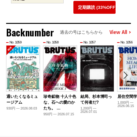
定期購読 (33%OFF)
Backnumber
View All
過去の号はこちらから
No. 1059
No. 1058
No. 1057
No. 1056
通いたくなるミュ
珍奇鉱物 十人十色
結局、杉本博司っ
居住空間学2
ージアム
な、石への愛のか
て何者だ?
1,000円 —
2026.06.15
たち。 …
930円 — 2026.08.03
1,200円 —
2026.07.01
950円 — 2026.07.15