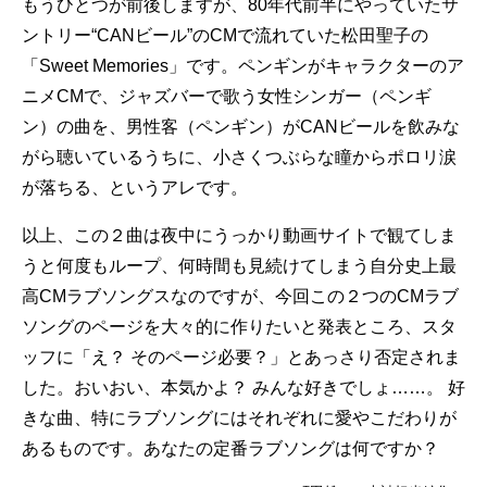
もうひとつが前後しますが、80年代前半にやっていたサ
ントリー“CANビール”のCMで流れていた松田聖子の
「Sweet Memories」です。ペンギンがキャラクターのア
ニメCMで、ジャズバーで歌う女性シンガー（ペンギ
ン）の曲を、男性客（ペンギン）がCANビールを飲みな
がら聴いているうちに、小さくつぶらな瞳からポロリ涙
が落ちる、というアレです。
以上、この２曲は夜中にうっかり動画サイトで観てしま
うと何度もループ、何時間も見続けてしまう自分史上最
高CMラブソングスなのですが、今回この２つのCMラブ
ソングのページを大々的に作りたいと発表ところ、スタ
ッフに「え？ そのページ必要？」とあっさり否定されま
した。おいおい、本気かよ？ みんな好きでしょ……。 好
きな曲、特にラブソングにはそれぞれに愛やこだわりが
あるものです。あなたの定番ラブソングは何ですか？