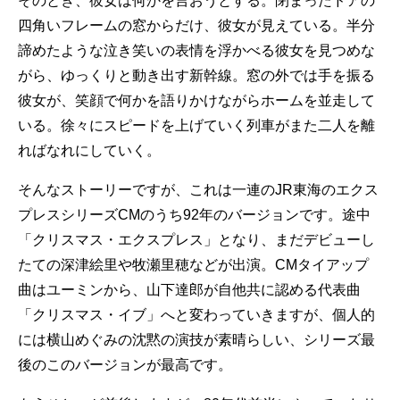
そのとき、彼女は何かを言おうとする。閉まったドアの
四角いフレームの窓からだけ、彼女が見えている。半分
諦めたような泣き笑いの表情を浮かべる彼女を見つめな
がら、ゆっくりと動き出す新幹線。窓の外では手を振る
彼女が、笑顔で何かを語りかけながらホームを並走して
いる。徐々にスピードを上げていく列車がまた二人を離
ればなれにしていく。
そんなストーリーですが、これは一連のJR東海のエクス
プレスシリーズCMのうち92年のバージョンです。途中
「クリスマス・エクスプレス」となり、まだデビューし
たての深津絵里や牧瀬里穂などが出演。CMタイアップ
曲はユーミンから、山下達郎が自他共に認める代表曲
「クリスマス・イブ」へと変わっていきますが、個人的
には横山めぐみの沈黙の演技が素晴らしい、シリーズ最
後のこのバージョンが最高です。