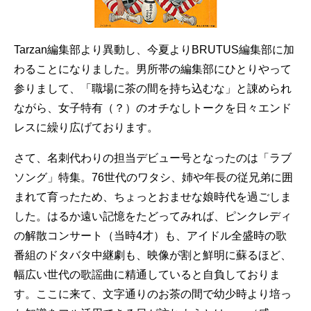
Tarzan編集部より異動し、今夏よりBRUTUS編集部に加
わることになりました。男所帯の編集部にひとりやって
参りまして、「職場に茶の間を持ち込むな」と諌められ
ながら、女子特有（？）のオチなしトークを日々エンド
レスに繰り広げております。
さて、名刺代わりの担当デビュー号となったのは「ラブ
ソング」特集。76世代のワタシ、姉や年長の従兄弟に囲
まれて育ったため、ちょっとおませな娘時代を過ごしま
した。はるか遠い記憶をたどってみれば、ピンクレディ
の解散コンサート（当時4才）も、アイドル全盛時の歌
番組のドタバタ中継劇も、映像が割と鮮明に蘇るほど、
幅広い世代の歌謡曲に精通していると自負しておりま
す。ここに来て、文字通りのお茶の間で幼少時より培っ