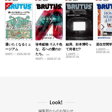
No. 1059
No. 1058
No. 1057
No. 1056
通いたくなるミュ
珍奇鉱物 十人十色
結局、杉本博司っ
居住空間学2
ージアム
な、石への愛のか
て何者だ?
1,000円 —
2026.06.15
たち。 …
930円 — 2026.08.03
1,200円 —
2026.07.01
950円 — 2026.07.15
Look!
編集部からのお知らせ