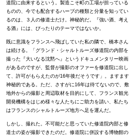
道院に由来するという。製造こそ町の工場が担っている
ものの、今でも配合するハーブの種類と分量を知ってい
るのは、３人の修道士だけ。神秘的だ。『強い酒、考え
る酒』には、ぴったりのテーマではないか。
既に意識をフランスへ飛ばしていた私の隣で、橋本さん
は続ける。「グランド・シャルトルーズ修道院の内部を
撮った『大いなる沈黙へ』というドキュメンタリー映画
があるのですが、監督が撮影のオファーを修道院に出し
て、許可がもらえたのが16年後だそうです」。ますます
神秘的である。ただ、さすがに16年は待てないので、敷
地外からの撮影と周辺取材を目的にして、フランス観光
開発機構をはじめ様々な人たちにご助力を請い、私たち
はフランスのシャルトルーズ地方へ足を運んだ。
しかし、撮れた。不可能だと思っていた修道院内部と修
道士の姿が撮影できたのだ。修道院に併設する博物館の