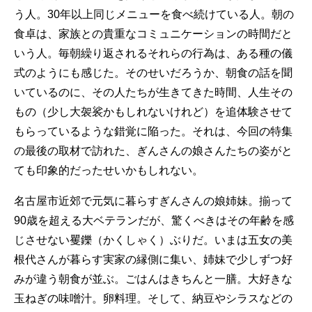
う人。30年以上同じメニューを食べ続けている人。朝の
食卓は、家族との貴重なコミュニケーションの時間だと
いう人。毎朝繰り返されるそれらの行為は、ある種の儀
式のようにも感じた。そのせいだろうか、朝食の話を聞
いているのに、その人たちが生きてきた時間、人生その
もの（少し大袈裟かもしれないけれど）を追体験させて
もらっているような錯覚に陥った。それは、今回の特集
の最後の取材で訪れた、ぎんさんの娘さんたちの姿がと
ても印象的だったせいかもしれない。
名古屋市近郊で元気に暮らすぎんさんの娘姉妹。揃って
90歳を超える大ベテランだが、驚くべきはその年齢を感
じさせない矍鑠（かくしゃく）ぶりだ。いまは五女の美
根代さんが暮らす実家の縁側に集い、姉妹で少しずつ好
みが違う朝食が並ぶ。ごはんはきちんと一膳。大好きな
玉ねぎの味噌汁。卵料理。そして、納豆やシラスなどの