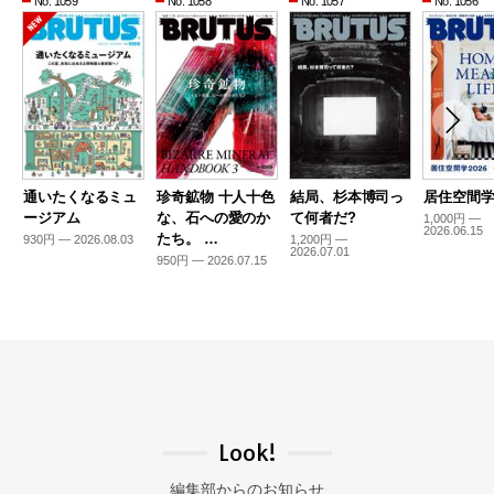
No. 1059
No. 1058
No. 1057
No. 1056
通いたくなるミュ
珍奇鉱物 十人十色
結局、杉本博司っ
居住空間学2
ージアム
な、石への愛のか
て何者だ?
1,000円 —
2026.06.15
たち。 …
930円 — 2026.08.03
1,200円 —
2026.07.01
950円 — 2026.07.15
Look!
編集部からのお知らせ