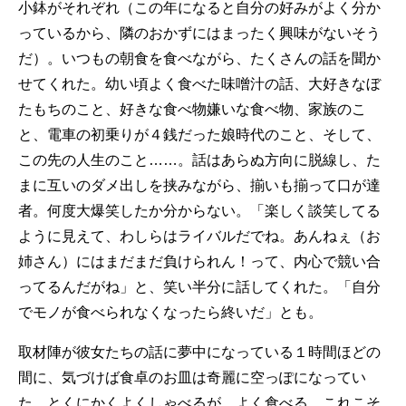
小鉢がそれぞれ（この年になると自分の好みがよく分か
っているから、隣のおかずにはまったく興味がないそう
だ）。いつもの朝食を食べながら、たくさんの話を聞か
せてくれた。幼い頃よく食べた味噌汁の話、大好きなぼ
たもちのこと、好きな食べ物嫌いな食べ物、家族のこ
と、電車の初乗りが４銭だった娘時代のこと、そして、
この先の人生のこと……。話はあらぬ方向に脱線し、た
まに互いのダメ出しを挟みながら、揃いも揃って口が達
者。何度大爆笑したか分からない。「楽しく談笑してる
ように見えて、わしらはライバルだでね。あんねぇ（お
姉さん）にはまだまだ負けられん！って、内心で競い合
ってるんだがね」と、笑い半分に話してくれた。「自分
でモノが食べられなくなったら終いだ」とも。
取材陣が彼女たちの話に夢中になっている１時間ほどの
間に、気づけば食卓のお皿は奇麗に空っぽになってい
た。とくにかくよくしゃべるが、よく食べる。これこそ