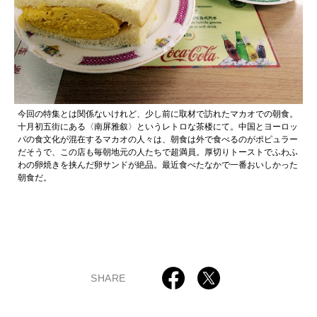
今回の特集とは関係ないけれど、少し前に取材で訪れたマカオでの朝食。
十月初五街にある〈南屏雅叙〉というレトロな茶楼にて。中国とヨーロッ
パの食文化が混在するマカオの人々は、朝食は外で食べるのがポピュラー
だそうで、この店も毎朝地元の人たちで超満員。厚切りトーストでふわふ
わの卵焼きを挟んだ卵サンドが絶品。最近食べたなかで一番おいしかった
朝食だ。
SHARE