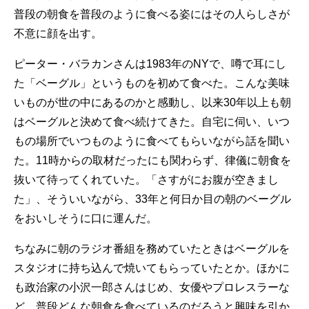
普段の朝食を普段のように食べる姿にはその人らしさが
不意に顔を出す。
ピーター・バラカンさんは1983年のNYで、噂で耳にし
た「ベーグル」というものを初めて食べた。こんな美味
いものが世の中にあるのかと感動し、以来30年以上も朝
はベーグルと決めて食べ続けてきた。自宅に伺い、いつ
もの場所でいつものように食べてもらいながら話を聞い
た。11時からの取材だったにも関わらず、律儀に朝食を
抜いて待ってくれていた。「さすがにお腹が空きまし
た」、そういいながら、33年と何日か目の朝のベーグル
をおいしそうに口に運んだ。
ちなみに朝のラジオ番組を務めていたときはベーグルを
スタジオに持ち込んで焼いてもらっていたとか。ほかに
も政治家の小沢一郎さんはじめ、女優やプロレスラーな
ど、普段どんな朝食を食べているのだろうと興味を引か