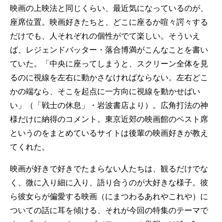
映画の上映法と同じくらい、最近気になっているのが、
座席位置。映画好きたちと、どこに座るか喧々諤々する
だけでも、人それぞれの個性がでて楽しい。そういえ
ば、レジェンドバッター・落合博満がこんなことを書い
ていた。「中央に座ってしまうと、スクリーン全体を見
るのに視線を左右に動かさなければならない。左右どこ
かの端なら、そこを起点に一方向に視線を動かせばい
い」（「戦士の休息」・岩波書店より）。広角打法の神
様だけに納得のコメント。
東京近郊の映画館のベスト席
というのをまとめているサイト
は後輩の映画好きが教え
てくれた。
映画が好きで好きでたまらない人たちは、観るだけでな
く、微に入り細に入り、語り合うのが大好きな様子。彼
ら彼女らが偏愛する映画（にまつわるあれやこれや）に
ついての話に耳を傾ける、それが今回の特集のテーマで