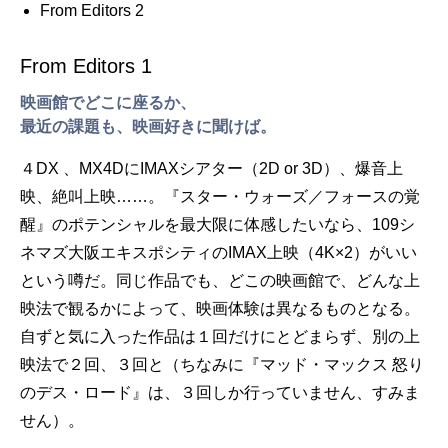
From Editors 2
From Editors 1
映画館でどこに座るか、
最近の課題も、映画好きに聞けば。
４DX 、MX4DにIMAXシアター（2D or 3D）、爆音上
映、絶叫上映……。『スター・ウォーズ／フォースの覚
醒』のポテンシャルを最大限に体感したいなら、109シ
ネマズ大阪エキスポシティのIMAX上映（4K×2）がいい
という噂だ。同じ作品でも、どこの映画館で、どんな上
映法で観るかによって、映画体験は異なるものとなる。
自ずと気に入った作品は１回だけにとどまらず、別の上
映法で２回、３回と（ちなみに『マッド・マックス 怒り
のデス・ロード』は、３回しか行っていません、すみま
せん）。