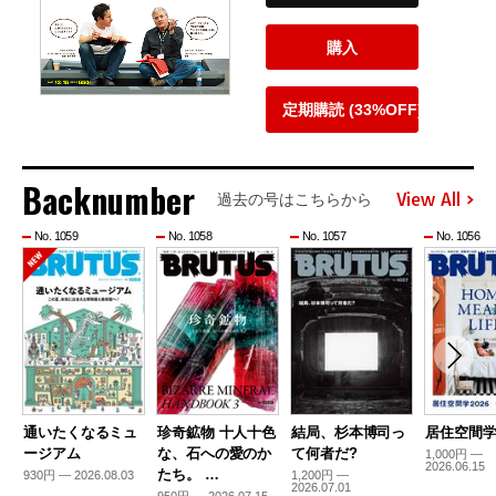
購入
定期購読 (33%OFF)
Backnumber
View All
過去の号はこちらから
No. 1059
No. 1058
No. 1057
No. 1056
通いたくなるミュ
珍奇鉱物 十人十色
結局、杉本博司っ
居住空間学2
ージアム
な、石への愛のか
て何者だ?
1,000円 —
2026.06.15
たち。 …
930円 — 2026.08.03
1,200円 —
2026.07.01