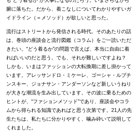
も“どう着るか”が大事になるのだろう。いまさらながら
腑に落ちた。だから、着こなしについてわかりやすいガ
イドライン（＝メソッド）が欲しいと思った。
流行はストリートから発信される時代。そのあたりの話
は、巻頭の座談会と流行図鑑（コラム）をご一読いただ
きたい。“どう着るか”の問題で言えば、本当に自由に着
ればいいのだと思う。でも、それが難しいですよね？
しかも、いまはファッションの大転換期に差し掛かって
います。アレッサンドロ・ミケーレ、ゴーシャ・ルブチ
ンスキー、ジョナサン・アンダーソンなど新しいうねり
が大きな潮流を生み出しています。その波に乗るための
ヒントが、“ファションメソッド”であり、座談会やコラ
ムから得られる知識であればと思う次第です。21人の先
生たちは、私たちに分かりやすく、噛み砕いて説明して
くれました。