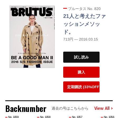
ブルータス No. 820
21人と考えたファ
ッションメソッ
ド。
713円 — 2016.03.15
試し読み
購入
定期購読 (33%OFF)
Backnumber
View All
過去の号はこちらから
No. 1059
No. 1058
No. 1057
No. 1056