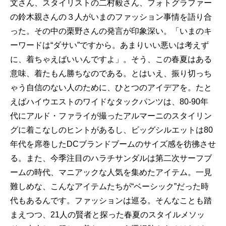
文さん、スタイリストの二村毅さん、フォトグラファー
の鈴木親さんの３人がいまのファッション事情を語り合
った。その中の栗野さんの発言が印象深い。「いまのキ
ーワードは“ダサい”ですから。あまりいい悪いは考えず
に、着ちゃえばいいんですよ」。そう、この春夏はある
意味、着たもん勝ちなのである。とはいえ、振り切っち
ゃう自信のない人のために、ひとつのアイデアを。たと
えばハイウエストのワイドなタックパンツは、80-90年
代にアルド・ファライが撮ったアルマーニのスタイリン
グに着こなしのヒントがあるし、ビッグシルエットは80
年代を席巻したDCブランドブームのサイズ感を彷彿させ
る。また、今季注目のハラチサンダルは第二次サーフブ
ームの時代、マニアックな人気を集めたアイテム。一見
難しめな、こんなアイテムたちが“ベーシック”だった時
代もあるんです。ファッションは巡る。そんなことも踏
まえつつ、21人の賢者と探った春夏のスタイルメソッ