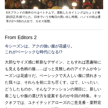
6大ブランドの海外ロケはベトナムで。渡航したタイミングはちょうど春
節(旧正月)前でした。日本でいう大晦日の買い出し時期。ハノイの街は通
常の2〜3倍の人出で、カオス状態。
From Editors 2
今シーズンは、アクの強い服が花盛り。
これがベーシックな時代になる!?
大胆なサイズ感に斬新なデザイン、ともすれば悪趣味に
も見える色柄の服……ぱっと見難しめのアイテムが今シ
ーズンは花盛りだ。ベーシックで大人しい服に慣れきっ
た我々は、それらを前に立ち尽くす。はて、いったい、
どうしたものか。そんなファッションの潮目に、新しい
着こなしや服の選び方を提案するのが今回の特集。キッ
クオフでは、ユナイテッドアローズのご意見番・栗野宏