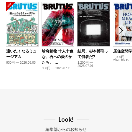
通いたくなるミュ
珍奇鉱物 十人十色
結局、杉本博司っ
居住空間学2
ージアム
な、石への愛のか
て何者だ?
1,000円 —
2026.06.15
たち。 …
930円 — 2026.08.03
1,200円 —
2026.07.01
950円 — 2026.07.15
Look!
編集部からのお知らせ