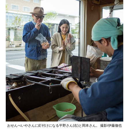
おせんべいやさんに釘付けになる平野さん(右)と岡本さん。 撮影/伊藤徹也