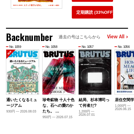
定期購読 (33%OFF)
Backnumber
View All
過去の号はこちらから
No. 1059
No. 1058
No. 1057
No. 1056
通いたくなるミュ
珍奇鉱物 十人十色
結局、杉本博司っ
居住空間学2
ージアム
な、石への愛のか
て何者だ?
1,000円 —
2026.06.15
たち。 …
930円 — 2026.08.03
1,200円 —
2026.07.01
950円 — 2026.07.15