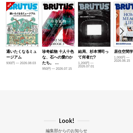
通いたくなるミュ
珍奇鉱物 十人十色
結局、杉本博司っ
居住空間学2
ージアム
な、石への愛のか
て何者だ?
1,000円 —
2026.06.15
たち。 …
930円 — 2026.08.03
1,200円 —
2026.07.01
950円 — 2026.07.15
Look!
編集部からのお知らせ