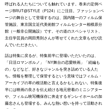
呼ばれる人たちについても触れています。巻末の定例ペ
ージBRUT@STYLE（P124）にご注目。ファッションペ
ージの舞台として登場するのは、国内随一のフィルム保
管施設、東京国立近代美術館フィルムセンター相模原分
館（一般非公開施設）です。その道のスペシャリスト、
主任学芸員の岡田秀則さんが寄せてくれた文章もぜひ読
んでいただきたい。
話は特集に戻るが、特集前半に登場いただいたのは、
「日活ロマンポルノ」「NY舞台の恋愛映画」「続編も
の」などなど、好きなジャンルを突き詰めている人た
ち。情報を整理して保管するという意味ではフィルム・
アーカイブの草の根活動と言えるかもしれない。特集後
半には映画の良さを伝え続ける地元密着のミニシアター
や、フィルム映写機保存に奔走するギンレイホールの加
藤忠さんも登場する。みんな熱い想いを持って活動され