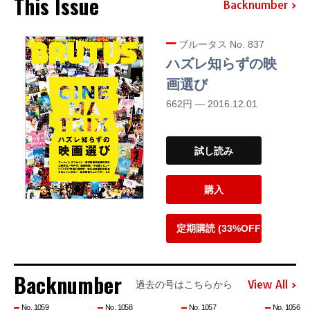
This Issue
Backnumber
ブルータス No. 837
ハズレ知らずの映
画選び
662円 — 2016.12.01
試し読み
購入
定期購読 (33%OFF)
Backnumber
View All
過去の号はこちらから
No. 1059
No. 1058
No. 1057
No. 1056