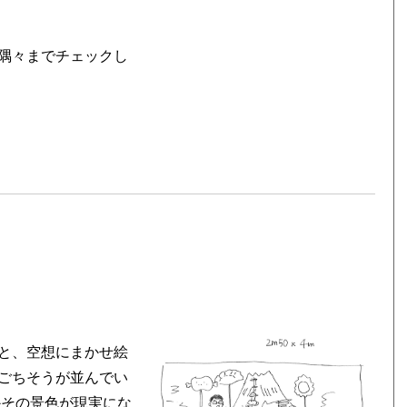
隅々までチェックし
と、空想にまかせ絵
ごちそうが並んでい
かその景色が現実にな