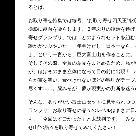
るとは。
お取り寄せ特集では毎号、“お取り寄せ四天王”を
撮影に趣向を凝らします。３年ぶりの復活を遂げ
寄せグランプリ」では、どのようなセットを組む
誰かがつぶやいた、「年明けだし、日本一なら、
ょ」という一言から、巨大富士山を作ることに。
そしてその際、全員の意見をまとめるため、私が
が、ほぼそのまま立体になって目の前に出現!! 
らが宙を舞い、食べきれないほどの料理がテーブ
尽くす……。脳みそが、夢か現実かの判断を迷う
そんな、ありがたい富士山セットに見守られつつ
ランプリ、お取り寄せの品々のレベルはまさに日
も、「今回はすごかった」と太鼓判です。 みな
せ山”の品々を取り寄せてみてください！