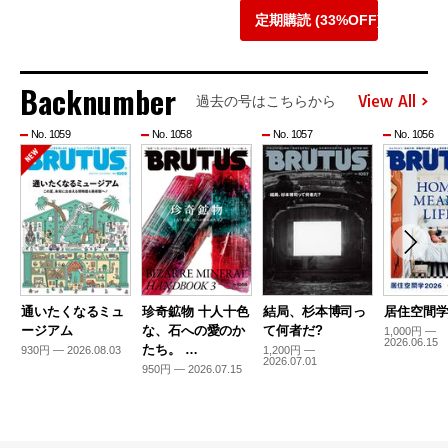
定期購読 (33%OFF)
Backnumber
View All
過去の号はこちらから
No. 1059
No. 1058
No. 1057
No. 1056
通いたくなるミュ
珍奇鉱物 十人十色
結局、杉本博司っ
居住空間学2
ージアム
な、石への愛のか
て何者だ?
1,000円 —
2026.06.15
たち。 …
930円 — 2026.08.03
1,200円 —
2026.07.01
950円 — 2026.07.15