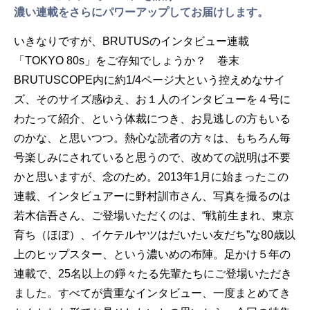
濃い連載をさらにパワーアップしてお届けします。
いきなりですが、BRUTUSのインタビュー連載
「TOKYO 80s」をご存知でしょうか？ 巻末
BRUTUSCOPE内に約1/4ページ大という控えめなサイ
ズ、そのサイズ感ゆえ、お１人のインタビューを４号に
わたって紹介、という体裁につき、お見逃しの方もいる
のかな、と思いつつ。熱心な読者の方々は、もちろん毎
号楽しみにされていると思うので、改めての説明は不要
かと思いますが、念のため。2013年1月に始まったこの
連載、インタビュアーに野村訓市さん、写真を撮るのは
若木信吾さん、ご登場いただくのは、“戦前生まれ、東京
育ち（ほぼ）、イケテルヤツはだいたい友だち”な80歳以
上のヒップスター、という濃いめの布陣。足かけ５年の
連載で、25名以上の錚々たる先輩たちにご登場いただき
ました。すべてが貴重なインタビュー、一度まとめてき