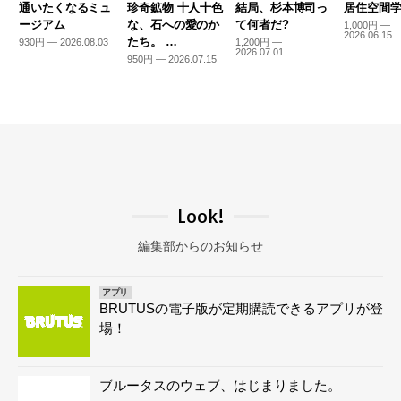
通いたくなるミュ
珍奇鉱物 十人十色
結局、杉本博司っ
居住空間学2
ージアム
な、石への愛のか
て何者だ?
1,000円 —
2026.06.15
たち。 …
930円 — 2026.08.03
1,200円 —
2026.07.01
950円 — 2026.07.15
Look!
編集部からのお知らせ
アプリ
BRUTUSの電子版が定期購読できるアプリが登
場！
ブルータスのウェブ、はじまりました。