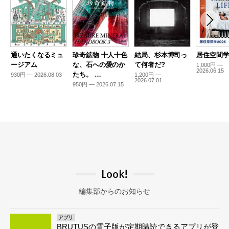
通いたくなるミュ
珍奇鉱物 十人十色
結局、杉本博司っ
居住空間学2
ージアム
な、石への愛のか
て何者だ?
1,000円 —
2026.06.15
たち。 …
930円 — 2026.08.03
1,200円 —
2026.07.01
950円 — 2026.07.15
Look!
編集部からのお知らせ
アプリ
BRUTUSの電子版が定期購読できるアプリが登