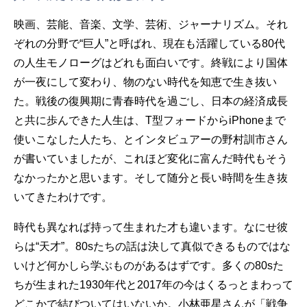
映画、芸能、音楽、文学、芸術、ジャーナリズム。それ
ぞれの分野で“巨人”と呼ばれ、現在も活躍している80代
の人生モノローグはどれも面白いです。終戦により国体
が一夜にして変わり、物のない時代を知恵で生き抜い
た。戦後の復興期に青春時代を過ごし、日本の経済成長
と共に歩んできた人生は、T型フォードからiPhoneまで
使いこなした人たち、とインタビュアーの野村訓市さん
が書いていましたが、これほど変化に富んだ時代もそう
なかったかと思います。そして随分と長い時間を生き抜
いてきたわけです。
時代も異なれば持って生まれた才も違います。なにせ彼
らは“天才”。80sたちの話は決して真似できるものではな
いけど何かしら学ぶものがあるはずです。多くの80sた
ちが生まれた1930年代と2017年の今はくるっとまわって
どこかで結びついてはいないか。小林亜星さんが「戦争