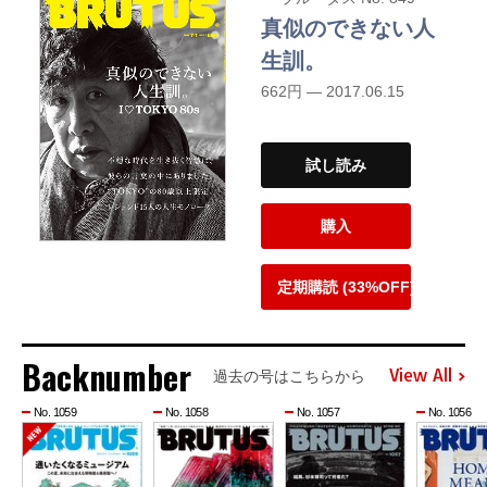
真似のできない人
生訓。
662円 — 2017.06.15
試し読み
購入
定期購読 (33%OFF)
Backnumber
View All
過去の号はこちらから
No. 1059
No. 1058
No. 1057
No. 1056