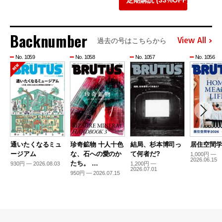
定期購読 (33%OFF)
Backnumber
View All
過去の号はこちらから
No. 1059
No. 1058
No. 1057
No. 1056
通いたくなるミュ
珍奇鉱物 十人十色
結局、杉本博司っ
居住空間学2
ージアム
な、石への愛のか
て何者だ?
1,000円 —
2026.06.15
たち。 …
930円 — 2026.08.03
1,200円 —
2026.07.01
950円 — 2026.07.15