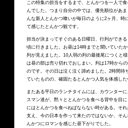
この特集の担当をするまで、とんかつを一人で食
んでした。つまり自分の中では、優先順位があま
んな新人とんかつ喰いが毎日のように2ヶ月、時に
て感じたとんかつ観です。
担当が決まってすぐのある日曜日、行列ができる
頃に行きました。お昼は14時までと聞いていた
列が見えました。10人弱の列の最後尾につくと
は昼の部は売り切れでおしまい。列は17時から
のです。その日は泣く泣く諦めました。2時間待
ていたものの、確固たるとんかつ人気を体感した
またある平日のランチタイムには、カウンターに
スマン達が、黙々ととんかつを食べる背中を目に
にはとんかつを食べねばならない時がある。それ
支え、今の日本を作って来たのではないか、そん
んかつにロマンを感じた昼下がりでした。