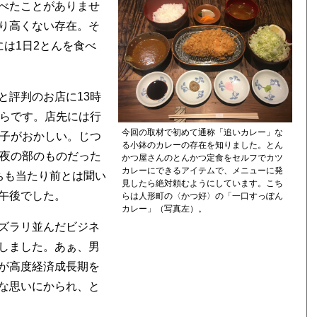
べたことがありませ
り高くない存在。そ
は1日2とんを食べ
と評判のお店に13時
からです。店先には行
今回の取材で初めて通称「追いカレー」な
様子がおかしい。じつ
る小鉢のカレーの存在を知りました。とん
の夜の部のものだった
かつ屋さんのとんかつ定食をセルフでカツ
カレーにできるアイテムで、メニューに発
ちも当たり前とは聞い
見したら絶対頼むようにしています。こち
午後でした。
らは人形町の〈かつ好〉の「一口すっぽん
カレー」（写真左）。
ズラリ並んだビジネ
しました。あぁ、男
が高度経済成長期を
な思いにかられ、と