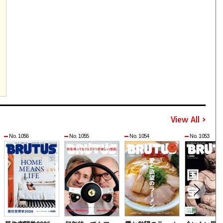
View All
No. 1056
No. 1055
No. 1054
No. 1053