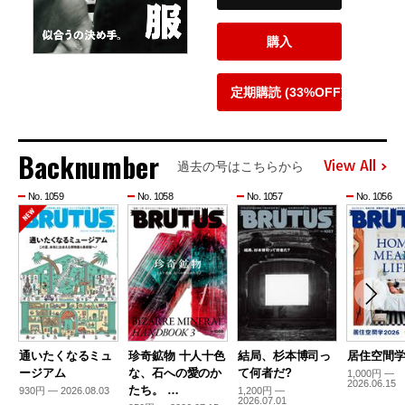
購入
定期購読 (33%OFF)
Backnumber
View All
過去の号はこちらから
No. 1059
No. 1058
No. 1057
No. 1056
通いたくなるミュ
珍奇鉱物 十人十色
結局、杉本博司っ
居住空間学2
ージアム
な、石への愛のか
て何者だ?
1,000円 —
2026.06.15
たち。 …
930円 — 2026.08.03
1,200円 —
2026.07.01