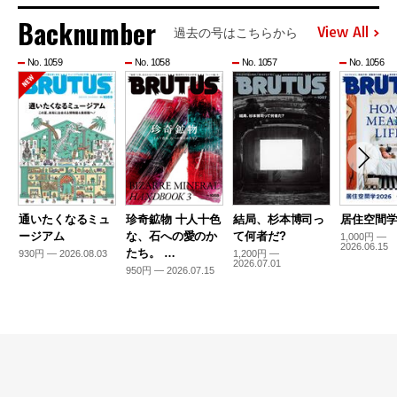
Backnumber
View All
過去の号はこちらから
No. 1059
No. 1058
No. 1057
No. 1056
通いたくなるミュ
珍奇鉱物 十人十色
結局、杉本博司っ
居住空間学2
ージアム
な、石への愛のか
て何者だ?
1,000円 —
2026.06.15
たち。 …
930円 — 2026.08.03
1,200円 —
2026.07.01
950円 — 2026.07.15