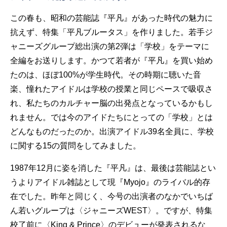
この春も、昭和の芸能誌『平凡』があった時代の魅力に
抗えず、特集「平凡ブルータス」を作りました。若手ジ
ャニーズグループ総出演の第2弾は「学校」をテーマに
全編をお送りします。かつて若者が『平凡』を買い始め
たのは、ほぼ100%が学生時代。その時期に聴いた音
楽、憧れたアイドルは学校の授業と同じペースで吸収さ
れ、私たちのカルチャー脳の出発点となっているかもし
れません。では今のアイドたちにとっての「学校」とは
どんなものだったのか。出演アイドル39名全員に、学校
に関する15の質問をしてみました。
1987年12月に姿を消した『平凡』は、最後は芸能誌とい
うよりアイドル雑誌として現『Myojo』のライバル的存
在でした。昨年と同じく、今号の出演者のなかでいちば
ん若いグループは〈ジャニーズWEST〉。ですが、特集
校了前に〈King & Prince〉のデビューが発表されるな