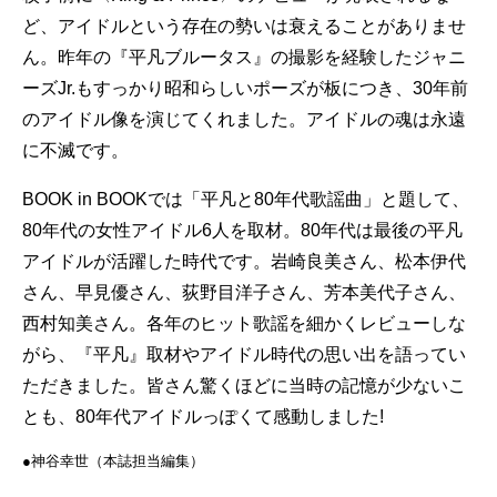
ど、アイドルという存在の勢いは衰えることがありませ
ん。昨年の『平凡ブルータス』の撮影を経験したジャニ
ーズJr.もすっかり昭和らしいポーズが板につき、30年前
のアイドル像を演じてくれました。アイドルの魂は永遠
に不滅です。
BOOK in BOOKでは「平凡と80年代歌謡曲」と題して、
80年代の女性アイドル6人を取材。80年代は最後の平凡
アイドルが活躍した時代です。岩崎良美さん、松本伊代
さん、早見優さん、荻野目洋子さん、芳本美代子さん、
西村知美さん。各年のヒット歌謡を細かくレビューしな
がら、『平凡』取材やアイドル時代の思い出を語ってい
ただきました。皆さん驚くほどに当時の記憶が少ないこ
とも、80年代アイドルっぽくて感動しました!
●︎︎︎神谷幸世（本誌担当編集）