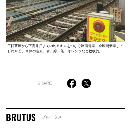
三軒茶屋から下高井戸までの約５キロをつなぐ路面電車。全区間乗車して
も約18分。車体の色も、青、緑、茶、オレンジなど牧歌的。
SHARE
BRUTUS
ブルータス