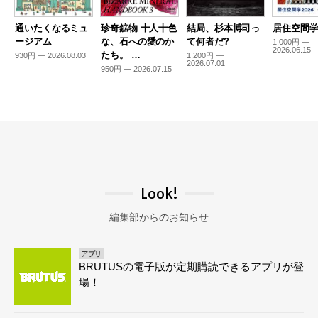
通いたくなるミュ
珍奇鉱物 十人十色
結局、杉本博司っ
居住空間学2
ージアム
な、石への愛のか
て何者だ?
1,000円 —
2026.06.15
たち。 …
930円 — 2026.08.03
1,200円 —
2026.07.01
950円 — 2026.07.15
Look!
編集部からのお知らせ
アプリ
BRUTUSの電子版が定期購読できるアプリが登
場！