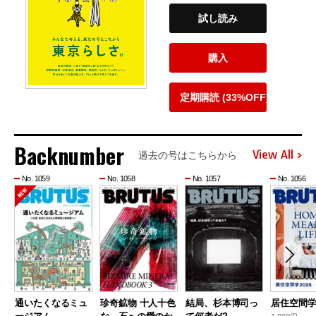
試し読み
購入
定期購読 (33%OFF)
Backnumber
View All
過去の号はこちらから
No. 1059
No. 1058
No. 1057
No. 1056
通いたくなるミュ
珍奇鉱物 十人十色
結局、杉本博司っ
居住空間学2