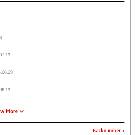
前
07.13
.06.29
06.13
ew More
Backnumber