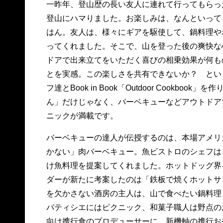
一昨年、登山歴の長い友人に連れて行ってもらっ
登山にハマりました。お楽しみは、なんといって
はん。友人は、様々にギアを駆使して、鍋料理や
ってくれました。そこで、山を登った後の爽快な
ドアで出来立てをいただく喜びの相乗効果が何も
とを実感。この楽しさを共有できないか？ とい
フ達とBook in Book「Outdoor Cookbook
ん」だけじゃなく、バーベキューなどアウトドア
ニックが満載です。
バーベキューの達人が伝授するのは、本場アメリ
かない」肉バーベキュー。魚ビストロのシェフは
け魚料理を提案してくれました。ホットドッグ界
ダーが新たに考案したのは「鉄板で焼くホットサ
を欠かさない酒房の主人は、山で食べたい鍋料理
パティシエにはピクニック、和菓子職人は野点の
向け携行食のプロデューサーに、新機軸の携行お