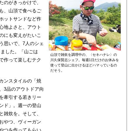
たのがきっかけで、
も、山頂で食べるご
ホットサンドなど作
心地よさと、アウト
のにも変えがたいこ
う思いで、7人のシェ
」を作りました。「山ごは
山頂で雑炊を調理中の、〈セキハナレ〉の
で作って楽しむテク
川久保賢志シェフ。毎週1日だけのお休みを
使って登山に出かけるほどハマっているの
だそう。
カンスタイルの「焼
、3品のアウトドア向
を牽引する若きリー
ンド」。週一の登山
と雑炊を。そして、
おやつ、ヴィーガン
やつを作ってもらい