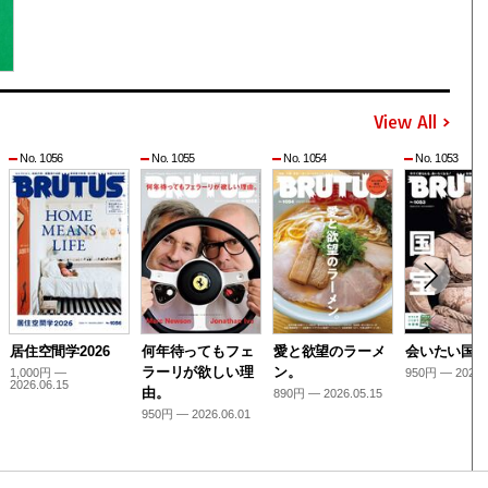
View All
No. 1056
No. 1055
No. 1054
No. 1053
居住空間学2026
何年待ってもフェ
愛と欲望のラーメ
会いたい国
ラーリが欲しい理
ン。
1,000円 —
950円 — 2026.
2026.06.15
由。
890円 — 2026.05.15
950円 — 2026.06.01