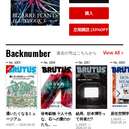
購入
定期購読 (33%OFF)
Backnumber
View All
過去の号はこちらから
No. 1059
No. 1058
No. 1057
No. 1056
通いたくなるミュ
珍奇鉱物 十人十色
結局、杉本博司っ
居住空間学2
ージアム
な、石への愛のか
て何者だ?
1,000円 —
2026.06.15
たち。 …
930円 — 2026.08.03
1,200円 —
2026.07.01