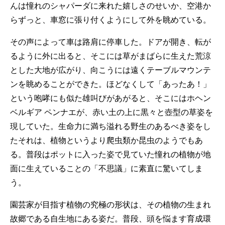
んは憧れのシャパーダに来れた嬉しさのせいか、空港か
らずっと、車窓に張り付くようにして外を眺めている。
その声によって車は路肩に停車した。ドアが開き、転が
るように外に出ると、そこには草がまばらに生えた荒涼
とした大地が広がり、向こうには遠くテーブルマウンテ
ンを眺めることができた。ほどなくして「あったあ！」
という咆哮にも似た雄叫びがあがると、そこにはホヘン
ベルギア ペンナエが、赤い土の上に黒々と壺型の草姿を
現していた。生命力に満ち溢れる野生のあるべき姿をし
たそれは、植物というより爬虫類か昆虫のようでもあ
る。普段はポットに入った姿で見ていた憧れの植物が地
面に生えていることの「不思議」に素直に驚いてしま
う。
園芸家が目指す植物の究極の形状は、その植物の生まれ
故郷である自生地にある姿だ。普段、頭を悩ます育成環