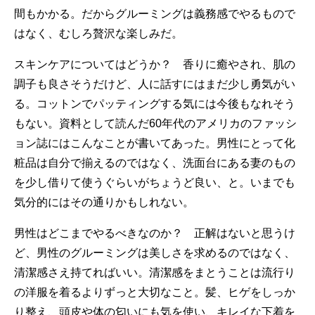
間もかかる。だからグルーミングは義務感でやるもので
はなく、むしろ贅沢な楽しみだ。
スキンケアについてはどうか？ 香りに癒やされ、肌の
調子も良さそうだけど、人に話すにはまだ少し勇気がい
る。コットンでパッティングする気には今後もなれそう
もない。資料として読んだ60年代のアメリカのファッシ
ョン誌にはこんなことが書いてあった。男性にとって化
粧品は自分で揃えるのではなく、洗面台にある妻のもの
を少し借りて使うぐらいがちょうど良い、と。いまでも
気分的にはその通りかもしれない。
男性はどこまでやるべきなのか？ 正解はないと思うけ
ど、男性のグルーミングは美しさを求めるのではなく、
清潔感さえ持てればいい。清潔感をまとうことは流行り
の洋服を着るよりずっと大切なこと。髪、ヒゲをしっか
り整え、頭皮や体の匂いにも気を使い、キレイな下着を