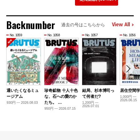
Backnumber
View All
過去の号はこちらから
No. 1059
No. 1058
No. 1057
No. 1056
通いたくなるミュ
珍奇鉱物 十人十色
結局、杉本博司っ
居住空間学2
ージアム
な、石への愛のか
て何者だ?
1,000円 —
2026.06.15
たち。 …
930円 — 2026.08.03
1,200円 —
2026.07.01
950円 — 2026.07.15