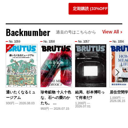
定期購読 (33%OFF)
Backnumber
View All
過去の号はこちらから
No. 1059
No. 1058
No. 1057
No. 1056
通いたくなるミュ
珍奇鉱物 十人十色
結局、杉本博司っ
居住空間学2
ージアム
な、石への愛のか
て何者だ?
1,000円 —
2026.06.15
たち。 …
930円 — 2026.08.03
1,200円 —
2026.07.01
950円 — 2026.07.15