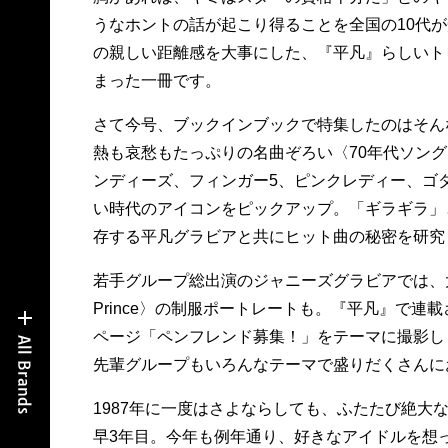
うなホントの話が起こり得ることを全国の10代
の親しい距離感を大事にした、『平凡』らしいト
まった一冊です。
さて今号、ブックインブックで特集したのはそん
熱も哀愁もたっぷりの名曲ぞろい〈70年代ソン
ンディーズ、フィンガー5、ピンクレディー、ゴ
い時代のアイコンをピックアップ。「ギラギラ」
存する平凡グラビアと共にヒット曲の秘密を研究
若手グループ総出演のジャニーズグラビアでは、大人
Prince〉の制服ポートレートも。『平凡』で連載
ページ「ペンフレンド募集！」をテーマに撮影し
先輩グループもいろんなテーマで盛りだくさんに
1987年に一度はさよならしても、ふたたび絶大
早3年目。今年も例年通り、好きなアイドルを想