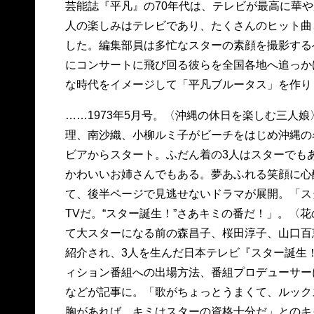
芸能誌『平凡』の70年代は、テレビが最高に華
人の楽しみはテレビであり、たくさんのヒット曲
した。編集部員は多忙なスターの素顔を撮影する
にコンサートに飛び回る彼らを全国各地へ追っか
な時代をイメージして「平凡ブルータス」を作り
……1973年5月号。〈沖縄の休日を楽しむ三人
理、南沙織、小柳ルミ子がビーチをはじめ沖縄の
ビアからスタート。ふだん着の3人はスターでも
かわいいお姉さんでもある。夢あふれる笑顔に心
て、後半ページで見逃せないドラマが展開。「ス
TVだ。“スター誕生！”さあキミの番だ！」。〈
て大スターになる前の森昌子、桜田淳子、山口百
紹介され、3人を生んだ日本テレビ『スター誕生
ィション番組への出場方法、番組プロデューサー
などが記事に。「歌がちょっとうまくて、ルック
胸があれば、キミはスターの資格十分だ」とのキ