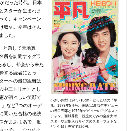
やかだった時代。日本
とスターが生まれま
べく、キャンペーン
け取材。今年はそん
ました。
娘〉と題して天地真
名所を訪問するグラ
あるし、都会から来た
酔する読者にとっ
ターへの最短距離は
花の中三トリオ〉とし
恵が初々しい笑顔で
小さい判型（24.5×18cm）だった頃の『平
！』など7つのオーデ
凡』1973年5月号。表紙は1971年デビュー
の野口五郎と1972年デビューのアグネス・
に聞いた合格の秘訣
チャン。西城秀樹・浅丘めぐみの全身大ポ
スターや定期入れサイズのスターフォトな
スがまあまあで、度
ど、付録も充実で220円。
ャッチに、ウソのよ