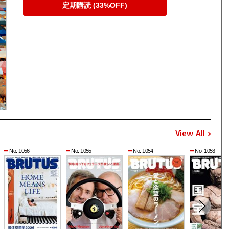
定期購読 (33%OFF)
View All
No. 1056
No. 1055
No. 1054
No. 1053