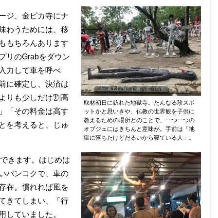
ージ、金ピカ寺にナ
味わうためには、移
ももちろんあります
リのGrabをダウン
入力して車を呼べ
前に確定し、決済は
よりも少しだけ割高
取材初日に訪れた地獄寺。たんなる珍スポ
」「その料金は高す
ットかと思いきや、仏教の世界観を子供に
教えるための場所とのことで、一つ一つの
とを考えると、じゅ
オブジェにはきちんと意味が。手前は「地
獄に落ちたけどだるいから寝ている人」。
もできます。はじめは
いバンコクで、車の
存在。慣れれば風を
てきてしまい、「行
用していました。