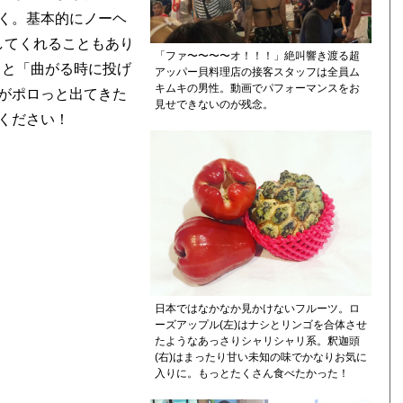
く。基本的にノーヘ
貸してくれることもあり
「ファ〜〜〜〜オ！！！」絶叫響き渡る超
ると「曲がる時に投げ
アッパー貝料理店の接客スタッフは全員ム
キムキの男性。動画でパフォーマンスをお
がポロっと出てきた
見せできないのが残念。
ください！
日本ではなかなか見かけないフルーツ。ロ
ーズアップル(左)はナシとリンゴを合体させ
たようなあっさりシャリシャリ系。釈迦頭
(右)はまったり甘い未知の味でかなりお気に
入りに。もっとたくさん食べたかった！