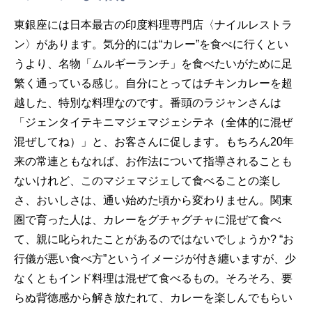
東銀座には日本最古の印度料理専門店〈ナイルレストラ
ン〉があります。気分的には“カレー”を食べに行くとい
うより、名物「ムルギーランチ」を食べたいがために足
繁く通っている感じ。自分にとってはチキンカレーを超
越した、特別な料理なのです。番頭のラジャンさんは
「ジェンタイテキニマジェマジェシテネ（全体的に混ぜ
混ぜしてね）」と、お客さんに促します。もちろん20年
来の常連ともなれば、お作法について指導されることも
ないけれど、このマジェマジェして食べることの楽し
さ、おいしさは、通い始めた頃から変わりません。関東
圏で育った人は、カレーをグチャグチャに混ぜて食べ
て、親に叱られたことがあるのではないでしょうか? “お
行儀が悪い食べ方”というイメージが付き纏いますが、少
なくともインド料理は混ぜて食べるもの。そろそろ、要
らぬ背徳感から解き放たれて、カレーを楽しんでもらい