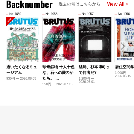
Backnumber
View All
過去の号はこちらから
No. 1059
No. 1058
No. 1057
No. 1056
通いたくなるミュ
珍奇鉱物 十人十色
結局、杉本博司っ
居住空間学2
ージアム
な、石への愛のか
て何者だ?
1,000円 —
2026.06.15
たち。 …
930円 — 2026.08.03
1,200円 —
2026.07.01
950円 — 2026.07.15