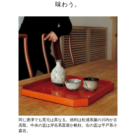
味わう。
同じ唐津でも窯元は異なる。徳利は松浦系藤の川内か古
高取。中央の盃は岸岳系皿屋か帆柱。右の盃は平戸系小
森谷。