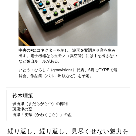
中央の■にコネクターを刺し、波形を変調させ音を生み
出す。電子機器なら玉モノ（真空管）には手を出さない
など独自ルールがある。
いとう・ひろし /〈groovisions〉代表。6月にGYREで展
覧会、作品集（パルコ出版など）を予定。
鈴木理策
斑唐津（まだらがらつ）の徳利
斑唐津の盃
唐津「皮鯨（かわくじら）」の盃
繰り返し、繰り返し、見尽くせない魅力を