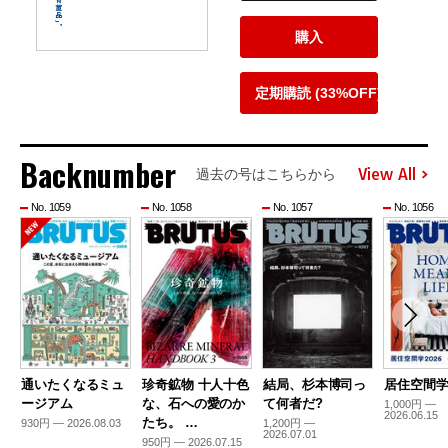
購入
定期購読 (33%OFF)
Backnumber
View All
過去の号はこちらから
No. 1059
No. 1058
No. 1057
No. 1056
通いたくなるミュ
珍奇鉱物 十人十色
結局、杉本博司っ
居住空間学2
ージアム
な、石への愛のか
て何者だ?
1,000円 —
2026.06.15
たち。 …
930円 — 2026.08.03
1,200円 —
2026.07.01
950円 — 2026.07.15