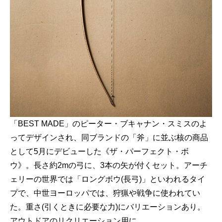
「BEST MADE」のピーター・ブキャナン・スミスのよ
ってデザインされ、同ブランドの「斧」に並ぶ核の商品
として5月にデビューした《ザ・パーフェクト・ボ
ウ》。長さ約2mの弓に、3本の矢が付くセット。アーチ
ェリーの世界では「ロングボウ(長弓)」といわれるタイ
プで、中世ヨーロッパでは、狩猟や戦争に使われてい
た。重さ(引くときに必要な力)にバリエーションあり。
アウトドアのリクリエーション用に。