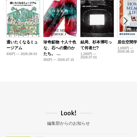
通いたくなるミュ
珍奇鉱物 十人十色
結局、杉本博司っ
居住空間学2
ージアム
な、石への愛のか
て何者だ?
1,000円 —
2026.06.15
たち。 …
930円 — 2026.08.03
1,200円 —
2026.07.01
950円 — 2026.07.15
Look!
編集部からのお知らせ