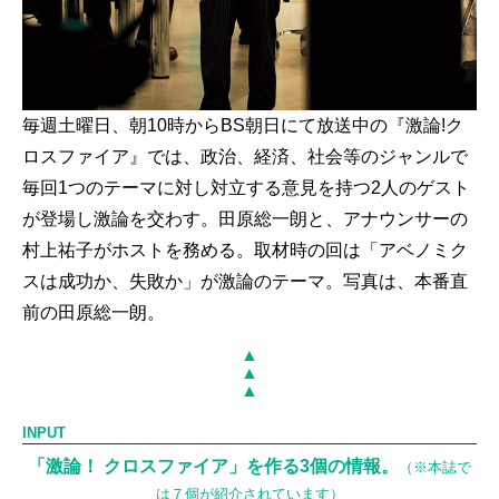
毎週土曜日、朝10時からBS朝日にて放送中の『激論!ク
ロスファイア』では、政治、経済、社会等のジャンルで
毎回1つのテーマに対し対立する意見を持つ2人のゲスト
が登場し激論を交わす。田原総一朗と、アナウンサーの
村上祐子がホストを務める。取材時の回は「アベノミク
スは成功か、失敗か」が激論のテーマ。写真は、本番直
前の田原総一朗。
▲
▲
▲
INPUT
「激論！ クロスファイア」を作る3個の情報。
（※本誌で
は７個が紹介されています）