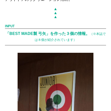
▲
▲
▲
INPUT
「BEST MADE製 弓矢」を作った３個の情報。
（※本誌で
は８個が紹介されています）