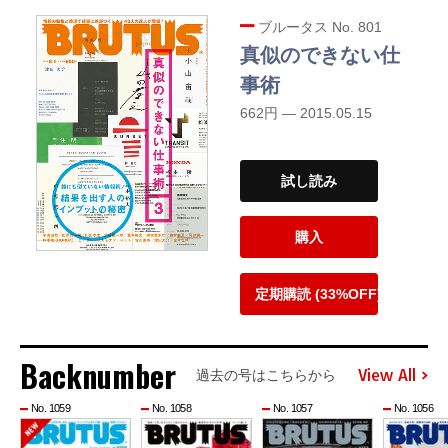
ブルータス No. 801
真似のできない仕
事術
662円 — 2015.05.15
試し読み
購入
定期購読 (33%OFF)
Backnumber
View All
過去の号はこちらから
No. 1059
No. 1058
No. 1057
No. 1056