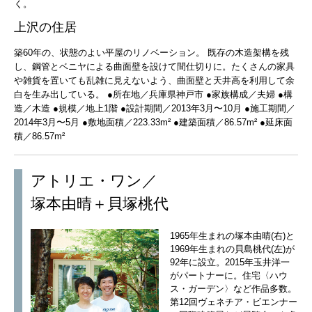
く。
上沢の住居
築60年の、状態のよい平屋のリノベーション。 既存の木造架構を残
し、鋼管とベニヤによる曲面壁を設けて間仕切りに。たくさんの家具
や雑貨を置いても乱雑に見えないよう、曲面壁と天井高を利用して余
白を生み出している。 ●所在地／兵庫県神戸市 ●家族構成／夫婦 ●構
造／木造 ●規模／地上1階 ●設計期間／2013年3月〜10月 ●施工期間／
2014年3月〜5月 ●敷地面積／223.33m² ●建築面積／86.57m² ●延床面
積／86.57m²
アトリエ・ワン／
塚本由晴＋貝塚桃代
1965年生まれの塚本由晴(右)と
1969年生まれの貝島桃代(左)が
92年に設立。2015年玉井洋一
がパートナーに。住宅〈ハウ
ス・ガーデン〉など作品多数。
第12回ヴェネチア・ビエンナー