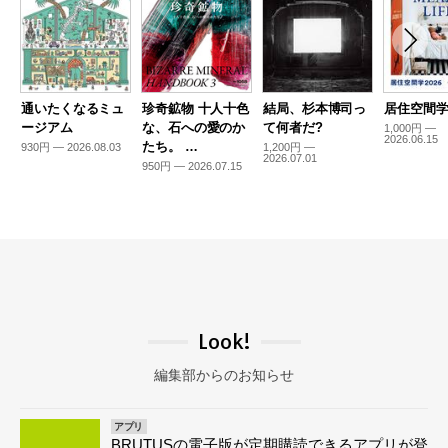
通いたくなるミュ
珍奇鉱物 十人十色
結局、杉本博司っ
居住空間学2
ージアム
な、石への愛のか
て何者だ?
1,000円 —
2026.06.15
たち。 …
930円 — 2026.08.03
1,200円 —
2026.07.01
950円 — 2026.07.15
Look!
編集部からのお知らせ
アプリ
BRUTUSの電子版が定期購読できるアプリが登