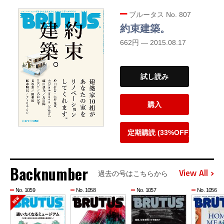
ブルータス No. 807
約束建築。
662円 — 2015.08.17
試し読み
購入
定期購読 (33%OFF)
Backnumber
View All
過去の号はこちらから
No. 1059
No. 1058
No. 1057
No. 1056