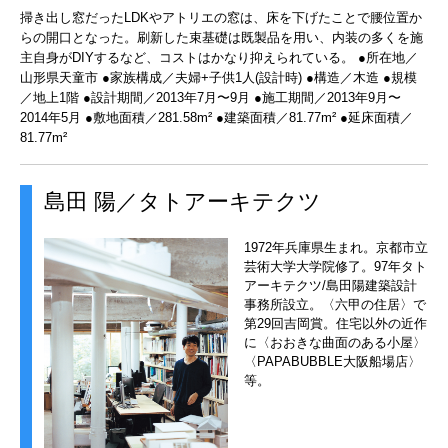
掃き出し窓だったLDKやアトリエの窓は、床を下げたことで腰位置か
らの開口となった。刷新した束基礎は既製品を用い、内装の多くを施
主自身がDIYするなど、コストはかなり抑えられている。 ●所在地／
山形県天童市 ●家族構成／夫婦+子供1人(設計時) ●構造／木造 ●規模
／地上1階 ●設計期間／2013年7月〜9月 ●施工期間／2013年9月〜
2014年5月 ●敷地面積／281.58m² ●建築面積／81.77m² ●延床面積／
81.77m²
島田 陽／タトアーキテクツ
1972年兵庫県生まれ。京都市立
芸術大学大学院修了。97年タト
アーキテクツ/島田陽建築設計
事務所設立。〈六甲の住居〉で
第29回吉岡賞。住宅以外の近作
に〈おおきな曲面のある小屋〉
〈PAPABUBBLE大阪船場店〉
等。