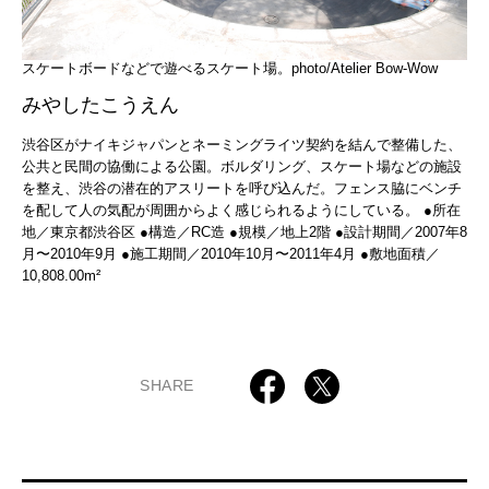
スケートボードなどで遊べるスケート場。photo/Atelier Bow-Wow
みやしたこうえん
渋谷区がナイキジャパンとネーミングライツ契約を結んで整備した、
公共と民間の協働による公園。ボルダリング、スケート場などの施設
を整え、渋谷の潜在的アスリートを呼び込んだ。フェンス脇にベンチ
を配して人の気配が周囲からよく感じられるようにしている。 ●所在
地／東京都渋谷区 ●構造／RC造 ●︎規模／地上2階 ●設計期間／2007年8
月〜2010年9月 ●施工期間／2010年10月〜2011年4月 ●敷地面積／
10,808.00m²
SHARE