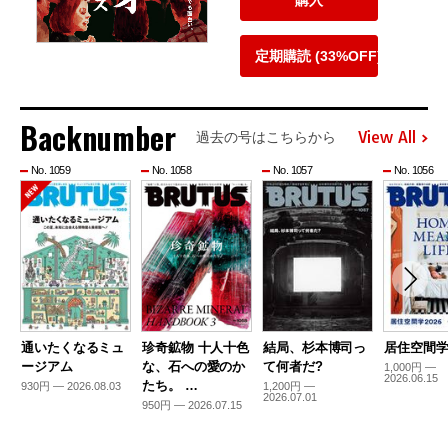
定期購読 (33%OFF)
Backnumber
View All
過去の号はこちらから
No. 1059
No. 1058
No. 1057
No. 1056
通いたくなるミュ
珍奇鉱物 十人十色
結局、杉本博司っ
居住空間学2
ージアム
な、石への愛のか
て何者だ?
1,000円 —
2026.06.15
たち。 …
930円 — 2026.08.03
1,200円 —
2026.07.01
950円 — 2026.07.15