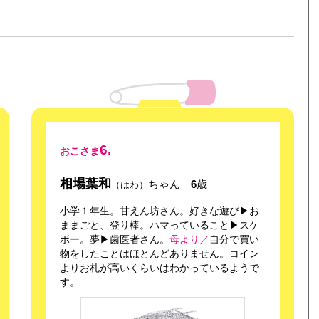
6.
おこさま
相場葉和
ちゃん
6
歳
（はわ）
小学１年生。甘えん坊さん。好きな遊び▶お
ままごと、登り棒。ハマっていること▶スケ
ボー。夢▶歯医者さん。
母より／
自分で買い
物をしたことはほとんどありません。コイン
よりお札が高いくらいはわかっているようで
す。