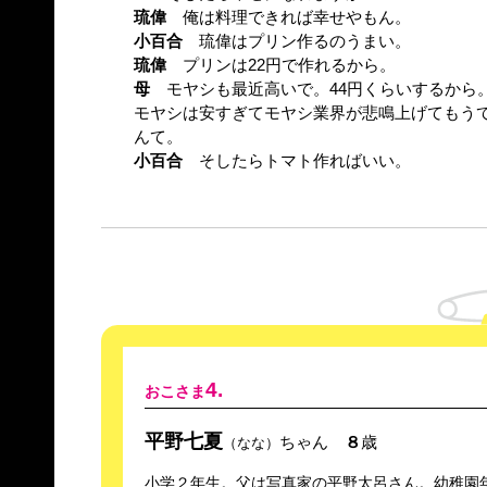
琉偉
俺は料理できれば幸せやもん。
小百合
琉偉はプリン作るのうまい。
琉偉
プリンは22円で作れるから。
母
モヤシも最近高いで。44円くらいするから
モヤシは安すぎてモヤシ業界が悲鳴上げてもう
んて。
小百合
そしたらトマト作ればいい。
4.
おこさま
平野七夏
ちゃん
８
歳
（なな）
小学２年生。父は写真家の平野太呂さん。幼稚園