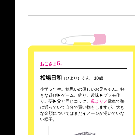
5.
おこさま
相場日和
くん
10
歳
（ひより）
小学５年生。妹思いの優しいお兄ちゃん。好
きな遊び▶ゲーム、釣り。趣味▶プラモ作
り。夢▶父と同じコック。
母より／
電車で塾
に通っていて自分で買い物もしますが、大き
な金額についてはまだイメージが湧いていな
い様子。