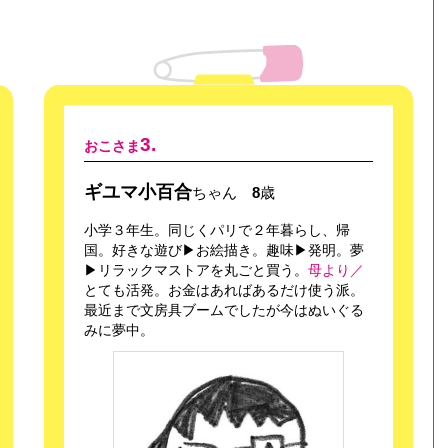
3.
おこさま
ギユマ小百合
ちゃん
8
歳
小学３年生。同じくパリで２年暮らし、帰
国。好きな遊び▶お絵描き。趣味▶発明。夢
▶リラックマストアを丸ごと買う。
母より／
とても活発。お金はあればあるだけ使う派。
最近まで文房具ブームでしたが今はぬいぐる
みに夢中。