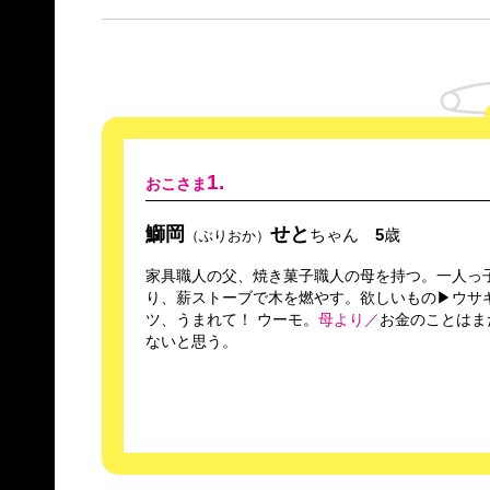
1.
おこさま
鰤岡
せと
ちゃん
5
歳
（ぶりおか）
家具職人の父、焼き菓子職人の母を持つ。一人っ
り、薪ストーブで木を燃やす。欲しいもの▶ウサ
ツ、うまれて！ ウーモ。
母より／
お金のことはま
ないと思う。