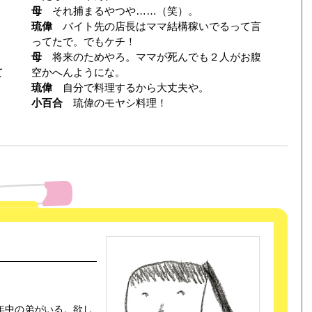
母
それ捕まるやつや……（笑）。
琉偉
バイト先の店長はママ結構稼いでるって言
ってたで。でもケチ！
。
母
将来のためやろ。ママが死んでも２人がお腹
て
空かへんようにな。
琉偉
自分で料理するから大丈夫や。
小百合
琉偉のモヤシ料理！
年中の弟がいる。欲し