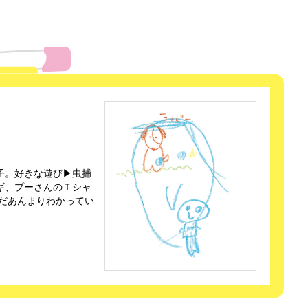
子。好きな遊び▶虫捕
ギ、プーさんのＴシャ
だあんまりわかってい