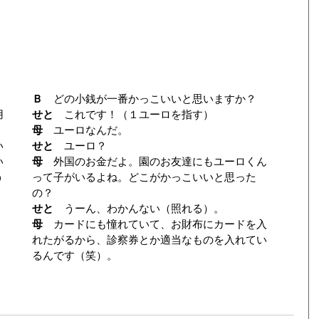
。
Ｂ
どの小銭が一番かっこいいと思いますか？
用
せと
これです！（１ユーロを指す）
母
ユーロなんだ。
い
せと
ユーロ？
い
母
外国のお金だよ。園のお友達にもユーロくん
う
って子がいるよね。どこがかっこいいと思った
の？
せと
うーん、わかんない（照れる）。
母
カードにも憧れていて、お財布にカードを入
れたがるから、診察券とか適当なものを入れてい
るんです（笑）。