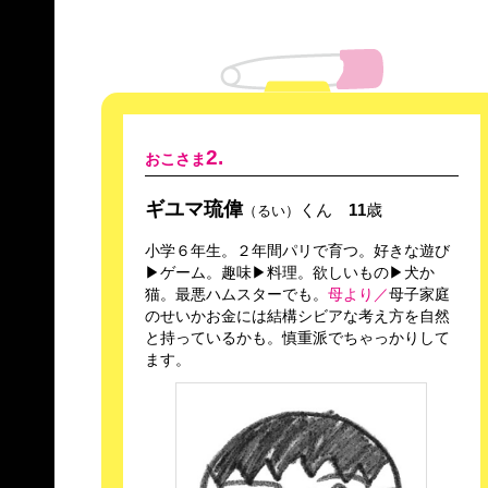
2.
おこさま
ギユマ琉偉
くん
11
歳
（るい）
小学６年生。２年間パリで育つ。好きな遊び
▶ゲーム。趣味▶料理。欲しいもの▶犬か
猫。最悪ハムスターでも。
母より／
母子家庭
のせいかお金には結構シビアな考え方を自然
と持っているかも。慎重派でちゃっかりして
ます。